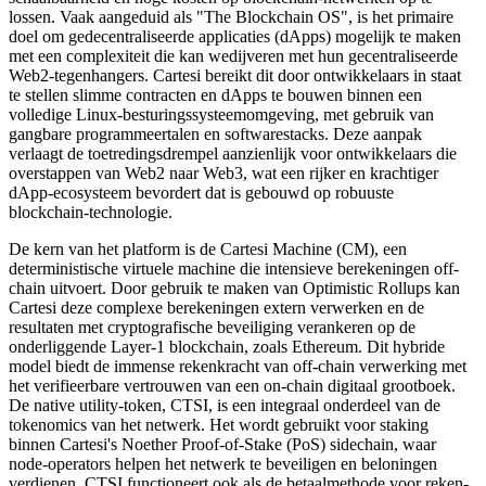
lossen. Vaak aangeduid als "The Blockchain OS", is het primaire
doel om gedecentraliseerde applicaties (dApps) mogelijk te maken
met een complexiteit die kan wedijveren met hun gecentraliseerde
Web2-tegenhangers. Cartesi bereikt dit door ontwikkelaars in staat
te stellen slimme contracten en dApps te bouwen binnen een
volledige Linux-besturingssysteemomgeving, met gebruik van
gangbare programmeertalen en softwarestacks. Deze aanpak
verlaagt de toetredingsdrempel aanzienlijk voor ontwikkelaars die
overstappen van Web2 naar Web3, wat een rijker en krachtiger
dApp-ecosysteem bevordert dat is gebouwd op robuuste
blockchain-technologie.
De kern van het platform is de Cartesi Machine (CM), een
deterministische virtuele machine die intensieve berekeningen off-
chain uitvoert. Door gebruik te maken van Optimistic Rollups kan
Cartesi deze complexe berekeningen extern verwerken en de
resultaten met cryptografische beveiliging verankeren op de
onderliggende Layer-1 blockchain, zoals Ethereum. Dit hybride
model biedt de immense rekenkracht van off-chain verwerking met
het verifieerbare vertrouwen van een on-chain digitaal grootboek.
De native utility-token, CTSI, is een integraal onderdeel van de
tokenomics van het netwerk. Het wordt gebruikt voor staking
binnen Cartesi's Noether Proof-of-Stake (PoS) sidechain, waar
node-operators helpen het netwerk te beveiligen en beloningen
verdienen. CTSI functioneert ook als de betaalmethode voor reken-