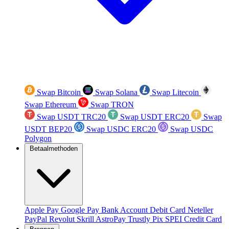
Swap Bitcoin
Swap Solana
Swap Litecoin
Swap Ethereum
Swap TRON
Swap USDT TRC20
Swap USDT ERC20
Swap
USDT BEP20
Swap USDC ERC20
Swap USDC
Polygon
Betaalmethoden
Apple Pay
Google Pay
Bank Account
Debit Card
Neteller
PayPal
Revolut
Skrill
AstroPay
Trustly
Pix
SPEI
Credit Card