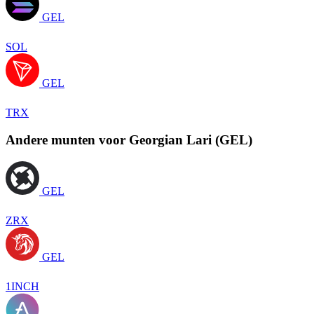
GEL
SOL
GEL
TRX
Andere munten voor Georgian Lari (GEL)
GEL
ZRX
GEL
1INCH