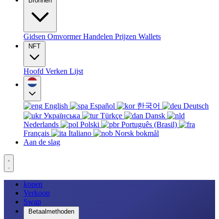
Bronnen
Gidsen
Omvormer
Handelen
Prijzen
Wallets
NFT
Hoofd
Verken
Lijst
English
Español
한국어
Deutsch
Українська
Türkçe
Dansk
Nederlands
Polski
Português (Brasil)
Français
Italiano
Norsk bokmål
Aan de slag
kopen
Verkoop
Swap
Betaalmethoden