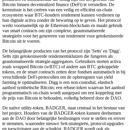
Bitcoin binnen decentralized finance (DeFi) te versnellen. De
kernmissie is het creëren van een veilig en efficiënt on-chain
ecosysteem waar BTC-houders rendement kunnen verdienen op
hun digitale activa zonder de bewaring op te geven. Het protocol
werkt voornamelijk op de Ethereum-blockchain en maakt gebruik
van smart contracts om zijn complexe, geautomatiseerde
strategieën voor het genereren van rendement voor getokeniseerde
Bitcoin uit te voeren.
De belangrijkste producten van het protocol zijn 'Setts' en 'Digg'.
Setts zijn getokeniseerde rendementskluizen die fungeren als
geautomatiseerde strategie-aggregators. Gebruikers storten activa
zoals wrapped Bitcoin (wBTC) of andere aan BTC gekoppelde
tokens, en de smart contracts zetten deze fondsen automatisch in bij
verschillende DeFi-protocollen om de opbrengsten van yield
farming te optimaliseren. Digg is een non-custodial, elastisch
aanbod synthetische Bitcoin; een rebase-token waarvan het aanbod
programmatisch on-chain wordt aangepast om een koppeling met
de prijs van Bitcoin te behouden, volledig beheerd door de DAO.
De native utility-token, BADGER, staat centraal in het bestuur van
het project. Houders van de BADGER-token kunnen deelnemen
aan de DAO door belangrijke beslissingen voor te stellen en erover
te stemmen, waaronder nieuwe Sett-strategieën, protocol-upgrades
en toewijzingen aan de schatkist. BADGER wordt ook als