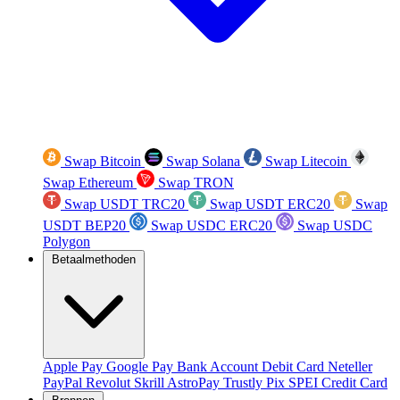
Swap Bitcoin
Swap Solana
Swap Litecoin
Swap Ethereum
Swap TRON
Swap USDT TRC20
Swap USDT ERC20
Swap
USDT BEP20
Swap USDC ERC20
Swap USDC
Polygon
Betaalmethoden
Apple Pay
Google Pay
Bank Account
Debit Card
Neteller
PayPal
Revolut
Skrill
AstroPay
Trustly
Pix
SPEI
Credit Card