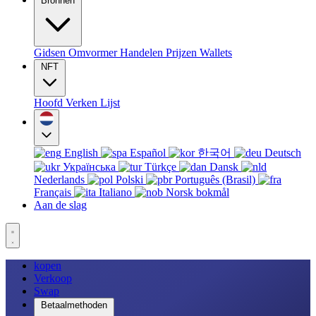
Bronnen
Gidsen
Omvormer
Handelen
Prijzen
Wallets
NFT
Hoofd
Verken
Lijst
English
Español
한국어
Deutsch
Українська
Türkçe
Dansk
Nederlands
Polski
Português (Brasil)
Français
Italiano
Norsk bokmål
Aan de slag
kopen
Verkoop
Swap
Betaalmethoden