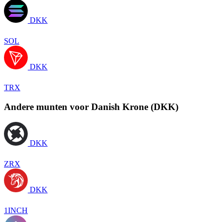
DKK
SOL
DKK
TRX
Andere munten voor Danish Krone (DKK)
DKK
ZRX
DKK
1INCH