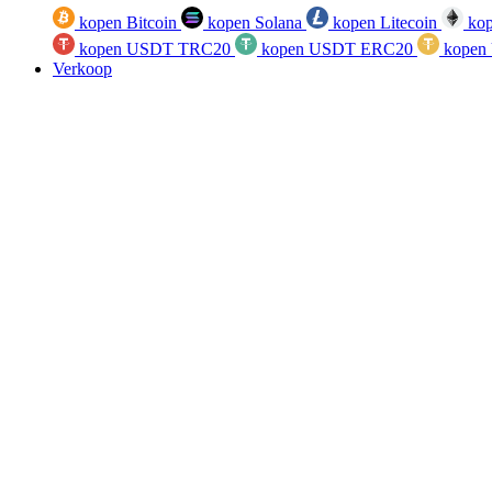
kopen Bitcoin
kopen Solana
kopen Litecoin
kop
kopen USDT TRC20
kopen USDT ERC20
kopen
Verkoop