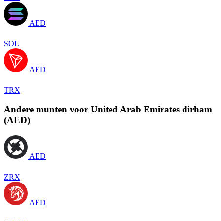
AED
SOL
AED
TRX
Andere munten voor United Arab Emirates dirham
(AED)
AED
ZRX
AED