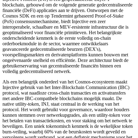
blockchain, gebouwd om de volgende generatie gedecentraliseerde
financiële (DeFi) applicaties aan te drijven. Ontworpen met de
Cosmos SDK en een op Tendermint gebaseerd Proof-of-Stake
(PoS) consensusmechanisme, biedt Injective een zeer
interoperabele, schaalbare en MEV-resistente infrastructuur die is
geoptimaliseerd voor financiële primitieven. Het belangrijkste
onderscheidende kenmerk is de eerste volledig on-chain
orderboekmodule in de sector, waarmee ontwikkelaars
geavanceerde gedecentraliseerde beurzen (DEX's),
voorspellingsmarkten en derivatenplatforms kunnen bouwen met
ongeëvenaarde snelheid en efficiëntie. Deze architectuur biedt de
gebruikerservaring van gecentraliseerde financiën binnen een
volledig gedecentraliseerd netwerk.
Als een belangrijk onderdeel van het Cosmos-ecosysteem maakt
Injective gebruik van het Inter-Blockchain Communication (IBC)
protocol, wat naadloze cross-chain transacties en activatransfers
met andere IBC-compatibele blockchains mogelijk maakt. De
native utility-token, INJ, staat centraal in de werking van het
protocol. Het wordt gebruikt voor governance, waardoor houders
kunnen stemmen over netwerkupgrades, als een utility-token voor
het betalen van transactiekosten, en voor staking om het netwerk te
beveiligen. Een uniek tokenomisch kenmerk is de wekelijkse token
burn-veiling, waarbij 60% van de beurskosten wordt geveild en
vervolgens wordt verbrand, wat een deflatoir mechanisme voor het