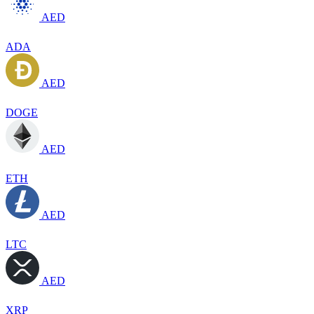
AED
ADA
AED
DOGE
AED
ETH
AED
LTC
AED
XRP