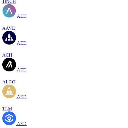
1INCH
AED
AAVE
AED
ACH
AED
ALGO
AED
TLM
AED