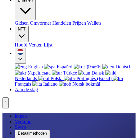
Bronnen
Gidsen
Omvormer
Handelen
Prijzen
Wallets
NFT
Hoofd
Verken
Lijst
English
Español
한국어
Deutsch
Українська
Türkçe
Dansk
Nederlands
Polski
Português (Brasil)
Français
Italiano
Norsk bokmål
Aan de slag
kopen
Verkoop
Swap
Betaalmethoden