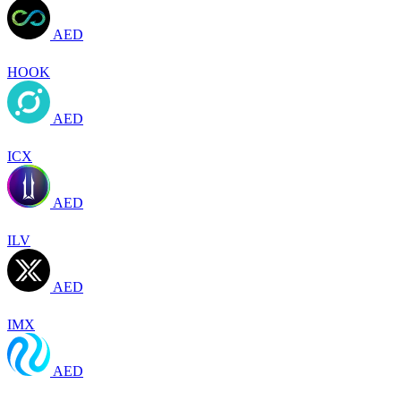
AED
HOOK
AED
ICX
AED
ILV
AED
IMX
AED