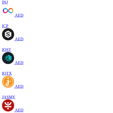
INJ
AED
ICP
AED
IOST
AED
IOTX
AED
JASMY
AED