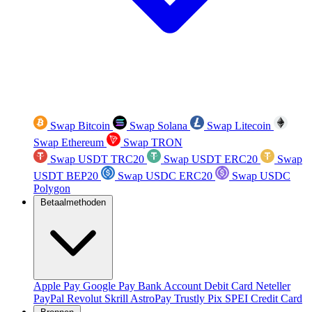
Swap Bitcoin
Swap Solana
Swap Litecoin
Swap Ethereum
Swap TRON
Swap USDT TRC20
Swap USDT ERC20
Swap
USDT BEP20
Swap USDC ERC20
Swap USDC
Polygon
Betaalmethoden
Apple Pay
Google Pay
Bank Account
Debit Card
Neteller
PayPal
Revolut
Skrill
AstroPay
Trustly
Pix
SPEI
Credit Card