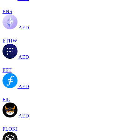
ENS
AED
ETHW
AED
FET
AED
FIL
AED
FLOKI