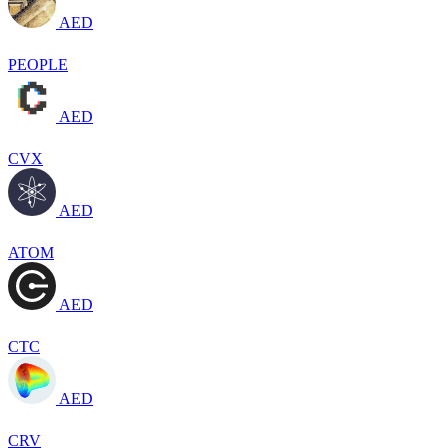
AED
PEOPLE
AED
CVX
AED
ATOM
AED
CTC
AED
CRV