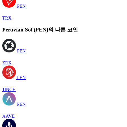
PEN
TRX
Peruvian Sol (PEN)의 다른 코인
PEN
ZRX
PEN
1INCH
PEN
AAVE