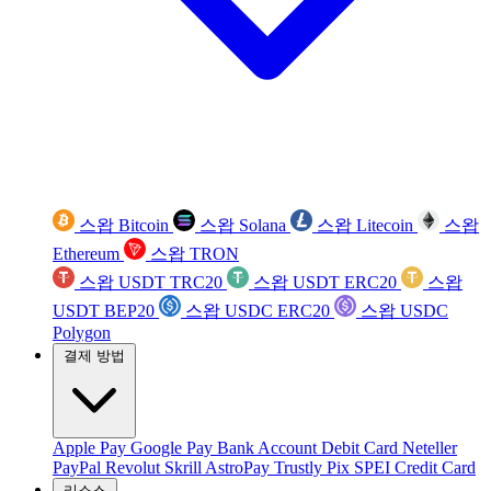
스왑 Bitcoin
스왑 Solana
스왑 Litecoin
스왑
Ethereum
스왑 TRON
스왑 USDT TRC20
스왑 USDT ERC20
스왑
USDT BEP20
스왑 USDC ERC20
스왑 USDC
Polygon
결제 방법
Apple Pay
Google Pay
Bank Account
Debit Card
Neteller
PayPal
Revolut
Skrill
AstroPay
Trustly
Pix
SPEI
Credit Card
리소스