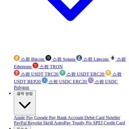
스왑 Bitcoin
스왑 Solana
스왑 Litecoin
스왑
Ethereum
스왑 TRON
스왑 USDT TRC20
스왑 USDT ERC20
스왑
USDT BEP20
스왑 USDC ERC20
스왑 USDC
Polygon
결제 방법
Apple Pay
Google Pay
Bank Account
Debit Card
Neteller
PayPal
Revolut
Skrill
AstroPay
Trustly
Pix
SPEI
Credit Card
리소스