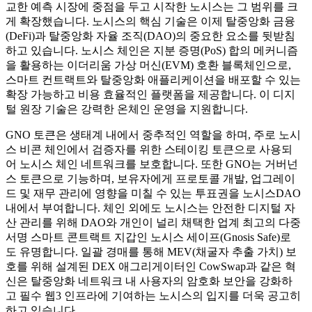
교한 예측 시장에 중점을 두고 시작한 노시스는 그 범위를 크
게 확장했습니다. 노시스의 핵심 기술은 이제 탈중앙화 금융
(DeFi)과 탈중앙화 자율 조직(DAO)의 중요한 요소를 뒷받침
하고 있습니다. 노시스 체인은 지분 증명(PoS) 합의 메커니즘
을 활용하는 이더리움 가상 머신(EVM) 호환 블록체인으로,
스마트 컨트랙트와 탈중앙화 애플리케이션을 배포할 수 있는
확장 가능하고 비용 효율적인 플랫폼을 제공합니다. 이 디지
털 원장 기술은 강력한 온체인 운영을 지원합니다.
GNO 토큰은 생태계 내에서 중추적인 역할을 하며, 주로 노시
스 비콘 체인에서 검증자를 위한 스테이킹 토큰으로 사용되
어 노시스 체인 네트워크를 보호합니다. 또한 GNO는 거버넌
스 토큰으로 기능하며, 보유자에게 프로토콜 개발, 업그레이
드 및 재무 관리에 영향을 미칠 수 있는 투표권을 노시스DAO
내에서 부여합니다. 체인 외에도 노시스는 안전한 디지털 자
산 관리를 위해 DAO와 개인이 널리 채택한 업계 최고의 다중
서명 스마트 콘트랙트 지갑인 노시스 세이프(Gnosis Safe)로
도 유명합니다. 일괄 경매를 통해 MEV(채굴자 추출 가치) 보
호를 위해 설계된 DEX 애그리게이터인 CowSwap과 같은 혁
신은 탈중앙화 네트워크 내 사용자의 암호화 보안을 강화하
고 필수 웹3 인프라에 기여하는 노시스의 입지를 더욱 공고히
하고 있습니다.