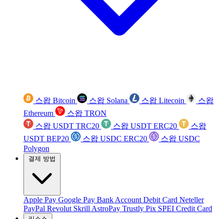
스왑 Bitcoin
스왑 Solana
스왑 Litecoin
스왑
Ethereum
스왑 TRON
스왑 USDT TRC20
스왑 USDT ERC20
스왑
USDT BEP20
스왑 USDC ERC20
스왑 USDC
Polygon
결제 방법
Apple Pay
Google Pay
Bank Account
Debit Card
Neteller
PayPal
Revolut
Skrill
AstroPay
Trustly
Pix
SPEI
Credit Card
리소스