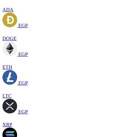
ADA
EGP
DOGE
EGP
ETH
EGP
LTC
EGP
XRP