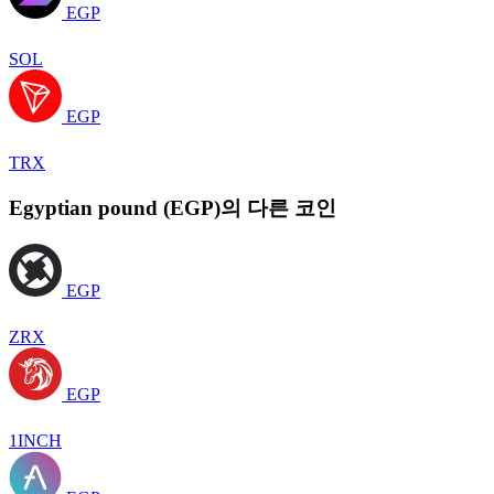
EGP
SOL
EGP
TRX
Egyptian pound (EGP)의 다른 코인
EGP
ZRX
EGP
1INCH