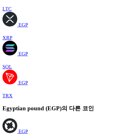
LTC
EGP
XRP
EGP
SOL
EGP
TRX
Egyptian pound (EGP)의 다른 코인
EGP