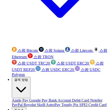
스왑 Bitcoin
스왑 Solana
스왑 Litecoin
스왑
Ethereum
스왑 TRON
스왑 USDT TRC20
스왑 USDT ERC20
스왑
USDT BEP20
스왑 USDC ERC20
스왑 USDC
Polygon
결제 방법
Apple Pay
Google Pay
Bank Account
Debit Card
Neteller
PayPal
Revolut
Skrill
AstroPay
Trustly
Pix
SPEI
Credit Card
리소스