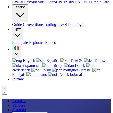
PayPal
Revolut
Skrill
AstroPay
Trustly
Pix
SPEI
Credit Card
Risorse
Guide
Convertitore
Trading
Prezzi
Portafogli
NFT
Principale
Esplorare
Elenco
English
Español
한국어
Deutsch
Українська
Türkçe
Dansk
Nederlands
Polski
Português (Brasil)
Français
Italiano
Norsk bokmål
Iniziare
Acquista
Vendere
Scambio