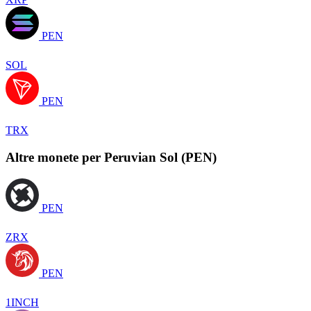
PEN
SOL
PEN
TRX
Altre monete per Peruvian Sol (PEN)
PEN
ZRX
PEN
1INCH