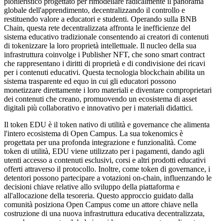
pionieristico progettato per rimodellare radicalmente il panorama
globale dell'apprendimento, decentralizzando il controllo e
restituendo valore a educatori e studenti. Operando sulla BNB
Chain, questa rete decentralizzata affronta le inefficienze del
sistema educativo tradizionale consentendo ai creatori di contenuti
di tokenizzare la loro proprietà intellettuale. Il nucleo della sua
infrastruttura coinvolge i Publisher NFT, che sono smart contract
che rappresentano i diritti di proprietà e di condivisione dei ricavi
per i contenuti educativi. Questa tecnologia blockchain abilita un
sistema trasparente ed equo in cui gli educatori possono
monetizzare direttamente i loro materiali e diventare comproprietari
dei contenuti che creano, promuovendo un ecosistema di asset
digitali più collaborativo e innovativo per i materiali didattici.
Il token EDU è il token nativo di utilità e governance che alimenta
l'intero ecosistema di Open Campus. La sua tokenomics è
progettata per una profonda integrazione e funzionalità. Come
token di utilità, EDU viene utilizzato per i pagamenti, dando agli
utenti accesso a contenuti esclusivi, corsi e altri prodotti educativi
offerti attraverso il protocollo. Inoltre, come token di governance, i
detentori possono partecipare a votazioni on-chain, influenzando le
decisioni chiave relative allo sviluppo della piattaforma e
all'allocazione della tesoreria. Questo approccio guidato dalla
comunità posiziona Open Campus come un attore chiave nella
costruzione di una nuova infrastruttura educativa decentralizzata,