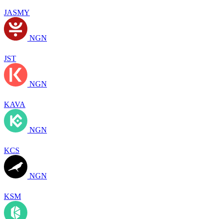
JASMY
NGN
JST
NGN
KAVA
NGN
KCS
NGN
KSM