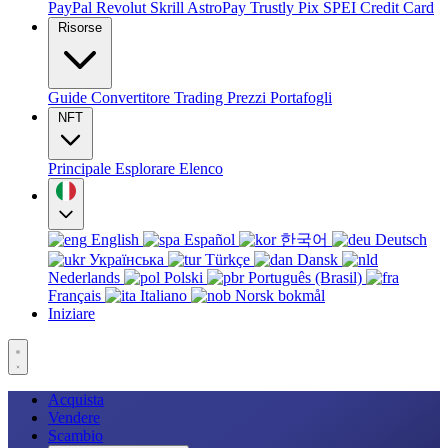
PayPal
Revolut
Skrill
AstroPay
Trustly
Pix
SPEI
Credit Card
Risorse
Guide
Convertitore
Trading
Prezzi
Portafogli
NFT
Principale
Esplorare
Elenco
English
Español
한국어
Deutsch
Українська
Türkçe
Dansk
Nederlands
Polski
Português (Brasil)
Français
Italiano
Norsk bokmål
Iniziare
Acquista
Vendere
Scambio