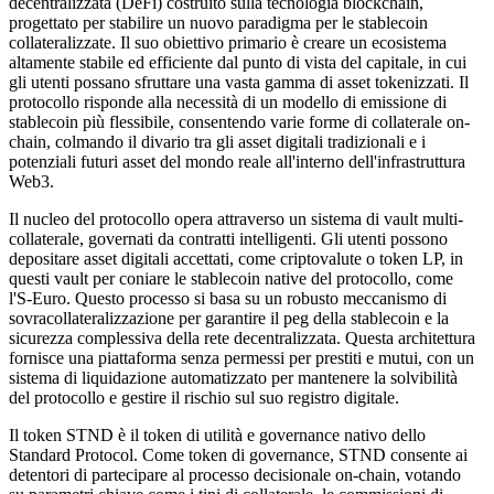
decentralizzata (DeFi) costruito sulla tecnologia blockchain,
progettato per stabilire un nuovo paradigma per le stablecoin
collateralizzate. Il suo obiettivo primario è creare un ecosistema
altamente stabile ed efficiente dal punto di vista del capitale, in cui
gli utenti possano sfruttare una vasta gamma di asset tokenizzati. Il
protocollo risponde alla necessità di un modello di emissione di
stablecoin più flessibile, consentendo varie forme di collaterale on-
chain, colmando il divario tra gli asset digitali tradizionali e i
potenziali futuri asset del mondo reale all'interno dell'infrastruttura
Web3.
Il nucleo del protocollo opera attraverso un sistema di vault multi-
collaterale, governati da contratti intelligenti. Gli utenti possono
depositare asset digitali accettati, come criptovalute o token LP, in
questi vault per coniare le stablecoin native del protocollo, come
l'S-Euro. Questo processo si basa su un robusto meccanismo di
sovracollateralizzazione per garantire il peg della stablecoin e la
sicurezza complessiva della rete decentralizzata. Questa architettura
fornisce una piattaforma senza permessi per prestiti e mutui, con un
sistema di liquidazione automatizzato per mantenere la solvibilità
del protocollo e gestire il rischio sul suo registro digitale.
Il token STND è il token di utilità e governance nativo dello
Standard Protocol. Come token di governance, STND consente ai
detentori di partecipare al processo decisionale on-chain, votando