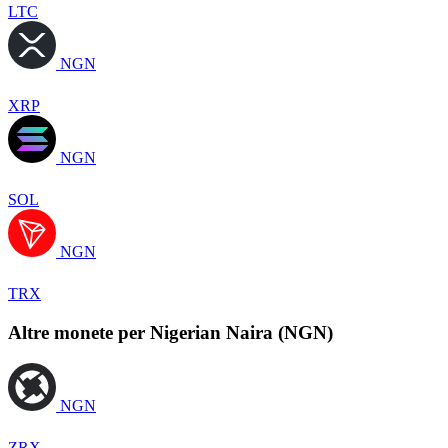
LTC
NGN
XRP
NGN
SOL
NGN
TRX
Altre monete per Nigerian Naira (NGN)
NGN
ZRX