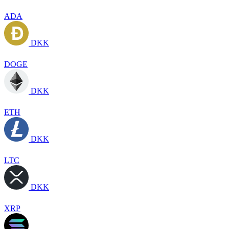
ADA
DKK
DOGE
DKK
ETH
DKK
LTC
DKK
XRP