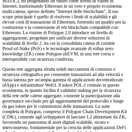
MATIC), sta progettando un futuro come livello di valore di
Internet, trasformando Ethereum in un vero e proprio ecosistema
multi-catena, spesso definito "Internet delle blockchain". Il suo
scopo principale è quello di risolvere i limiti di scalabilità e gli
elevati costi di transazione di Ethereum, fornendo un quadro per la
costruzione e la connessione di reti blockchain compatibili con
Ethereum. La visione di Polygon 2.0 introduce un livello di
aggregazione, progettato per unificare diverse soluzioni di
scalabilità di livello 2, tra cui la consolidata catena di commit
Proof-of-Stake (PoS) e le tecnologie avanzate di rollup zero-
knowledge (ZK) come Polygon zkEVM, in una rete coesa e
interoperabile con sicurezza condivisa.
Questa rete aggregata sfrutta solidi meccanismi di consenso e
sicurezza crittografica per consentire transazioni ad alta velocità e
bassa latenza per un'ampia gamma di applicazioni decentralizzate
(dApp) e infrastrutture Web3. Il token POL è centrale in questo
ecosistema, in quanto facilita il validator staking per la sicurezza
della rete nelle catene aggregate, consente la partecipazione alla
governance on-chain per gli aggiornamenti del protocollo e funge
da gas token per le commissioni delle transazioni. La suite
completa di Polygon, compreso il Polygon Chain Development Kit
(CDK), consente agli sviluppatori di lanciare L2 alimentate da ZK,
favorendo un panorama di asset digitali scalabile, sicuro e
interconnesso, fondamentale per la crescita delle applicazioni DeFi