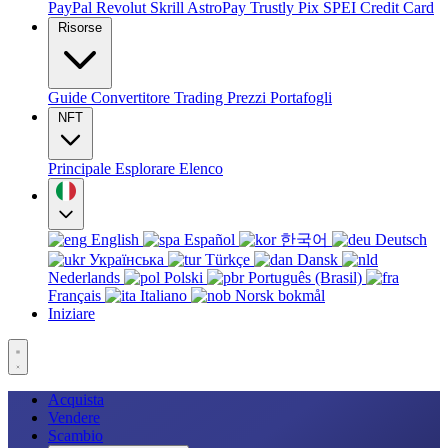
PayPal
Revolut
Skrill
AstroPay
Trustly
Pix
SPEI
Credit Card
Risorse
Guide
Convertitore
Trading
Prezzi
Portafogli
NFT
Principale
Esplorare
Elenco
English
Español
한국어
Deutsch
Українська
Türkçe
Dansk
Nederlands
Polski
Português (Brasil)
Français
Italiano
Norsk bokmål
Iniziare
Acquista
Vendere
Scambio