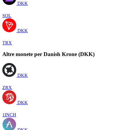
DKK
SOL
DKK
TRX
Altre monete per Danish Krone (DKK)
DKK
ZRX
DKK
1INCH
DKK