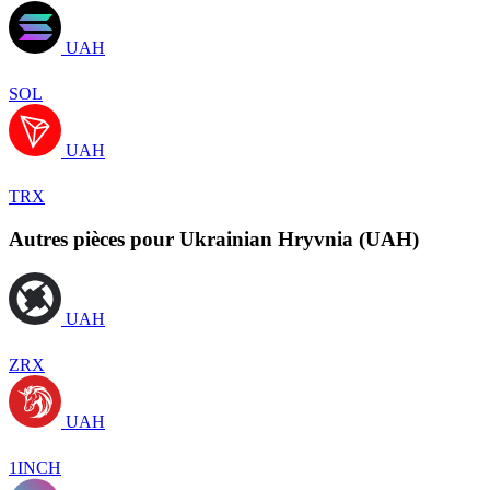
UAH
SOL
UAH
TRX
Autres pièces pour Ukrainian Hryvnia (UAH)
UAH
ZRX
UAH
1INCH