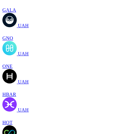
GALA
UAH
GNO
UAH
ONE
UAH
HBAR
UAH
HOT