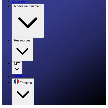
Échange
Modes de paiement
Ressources
NFT
Commencer
Français