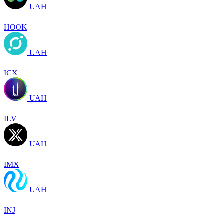
UAH
HOOK
UAH
ICX
UAH
ILV
UAH
IMX
UAH
INJ