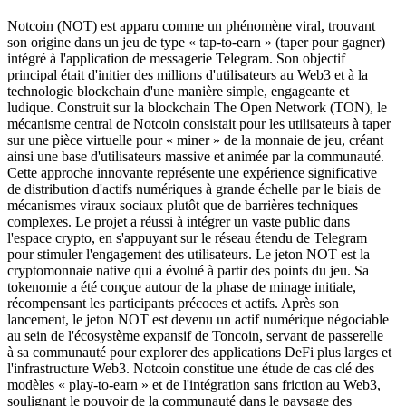
Notcoin (NOT) est apparu comme un phénomène viral, trouvant
son origine dans un jeu de type « tap-to-earn » (taper pour gagner)
intégré à l'application de messagerie Telegram. Son objectif
principal était d'initier des millions d'utilisateurs au Web3 et à la
technologie blockchain d'une manière simple, engageante et
ludique. Construit sur la blockchain The Open Network (TON), le
mécanisme central de Notcoin consistait pour les utilisateurs à taper
sur une pièce virtuelle pour « miner » de la monnaie de jeu, créant
ainsi une base d'utilisateurs massive et animée par la communauté.
Cette approche innovante représente une expérience significative
de distribution d'actifs numériques à grande échelle par le biais de
mécanismes viraux sociaux plutôt que de barrières techniques
complexes. Le projet a réussi à intégrer un vaste public dans
l'espace crypto, en s'appuyant sur le réseau étendu de Telegram
pour stimuler l'engagement des utilisateurs. Le jeton NOT est la
cryptomonnaie native qui a évolué à partir des points du jeu. Sa
tokenomie a été conçue autour de la phase de minage initiale,
récompensant les participants précoces et actifs. Après son
lancement, le jeton NOT est devenu un actif numérique négociable
au sein de l'écosystème expansif de Toncoin, servant de passerelle
à sa communauté pour explorer des applications DeFi plus larges et
l'infrastructure Web3. Notcoin constitue une étude de cas clé des
modèles « play-to-earn » et de l'intégration sans friction au Web3,
soulignant le pouvoir de la communauté dans le paysage des