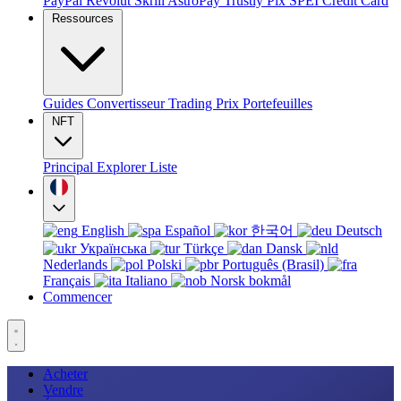
PayPal
Revolut
Skrill
AstroPay
Trustly
Pix
SPEI
Credit Card
Ressources
Guides
Convertisseur
Trading
Prix
Portefeuilles
NFT
Principal
Explorer
Liste
English
Español
한국어
Deutsch
Українська
Türkçe
Dansk
Nederlands
Polski
Português (Brasil)
Français
Italiano
Norsk bokmål
Commencer
Acheter
Vendre