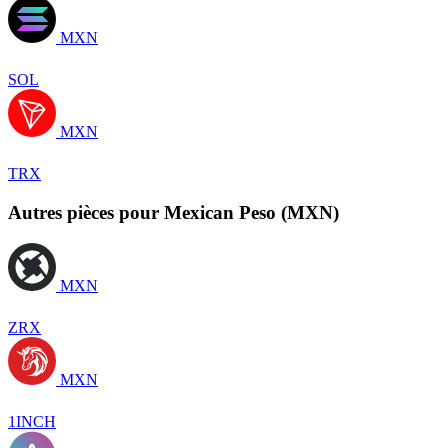
MXN
SOL
MXN
TRX
Autres pièces pour Mexican Peso (MXN)
MXN
ZRX
MXN
1INCH