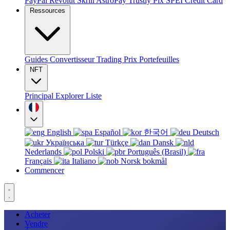
PayPal
Revolut
Skrill
AstroPay
Trustly
Pix
SPEI
Credit Card
Ressources
Guides
Convertisseur
Trading
Prix
Portefeuilles
NFT
Principal
Explorer
Liste
English
Español
한국어
Deutsch
Українська
Türkçe
Dansk
Nederlands
Polski
Português (Brasil)
Français
Italiano
Norsk bokmål
Commencer
Acheter
Vendre