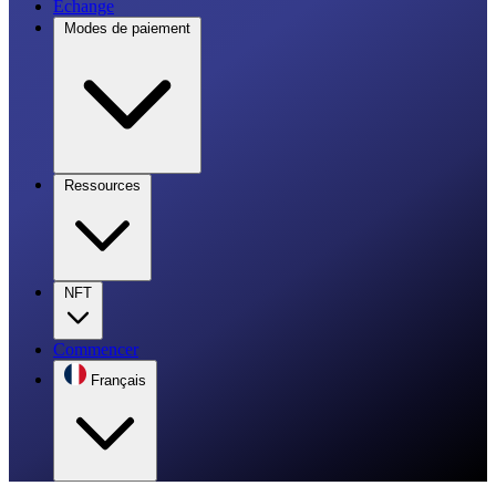
Échange
Modes de paiement
Ressources
NFT
Commencer
Français