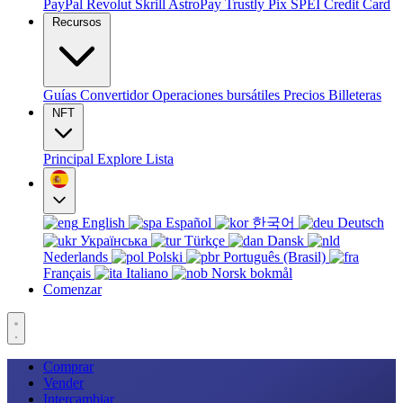
PayPal
Revolut
Skrill
AstroPay
Trustly
Pix
SPEI
Credit Card
Recursos
Guías
Convertidor
Operaciones bursátiles
Precios
Billeteras
NFT
Principal
Explore
Lista
English
Español
한국어
Deutsch
Українська
Türkçe
Dansk
Nederlands
Polski
Português (Brasil)
Français
Italiano
Norsk bokmål
Comenzar
Comprar
Vender
Intercambiar