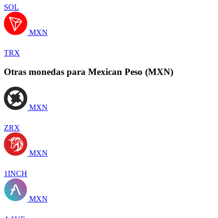
SOL
MXN
TRX
Otras monedas para Mexican Peso (MXN)
MXN
ZRX
MXN
1INCH
MXN