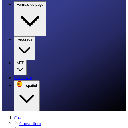
Formas de pago
Recursos
NFT
Comenzar
Español
Casa
Convertidor