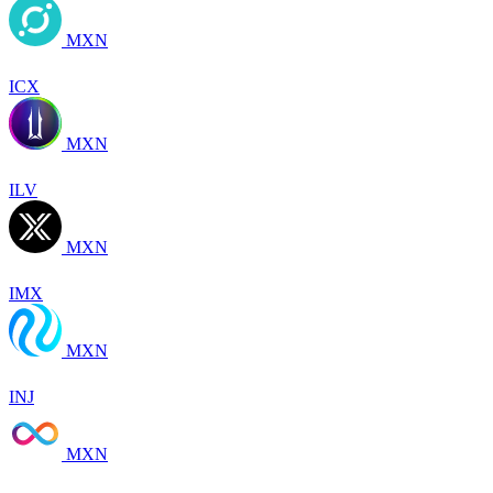
MXN
ICX
MXN
ILV
MXN
IMX
MXN
INJ
MXN