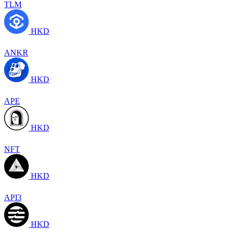
TLM
HKD
ANKR
HKD
APE
HKD
NFT
HKD
API3
HKD