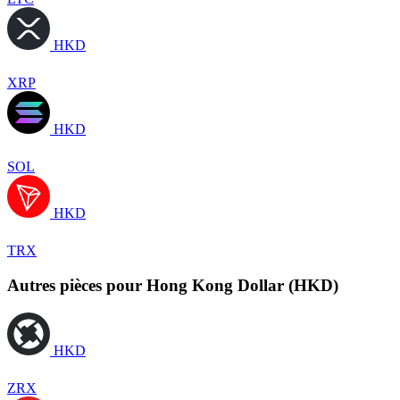
HKD
XRP
HKD
SOL
HKD
TRX
Autres pièces pour Hong Kong Dollar (HKD)
HKD
ZRX