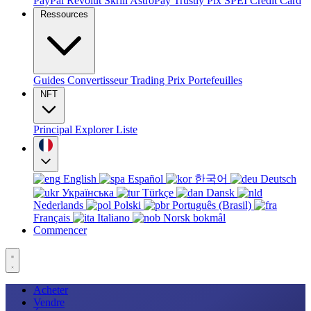
PayPal
Revolut
Skrill
AstroPay
Trustly
Pix
SPEI
Credit Card
Ressources
Guides
Convertisseur
Trading
Prix
Portefeuilles
NFT
Principal
Explorer
Liste
English
Español
한국어
Deutsch
Українська
Türkçe
Dansk
Nederlands
Polski
Português (Brasil)
Français
Italiano
Norsk bokmål
Commencer
Acheter
Vendre