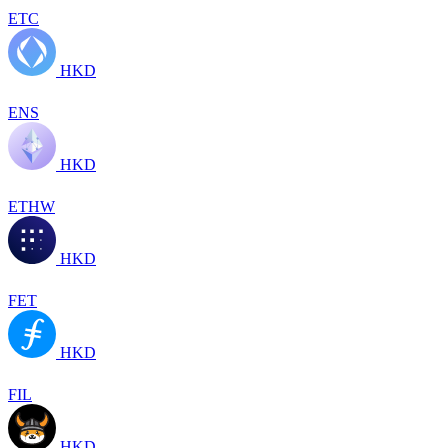
ETC
HKD
ENS
HKD
ETHW
HKD
FET
HKD
FIL
HKD