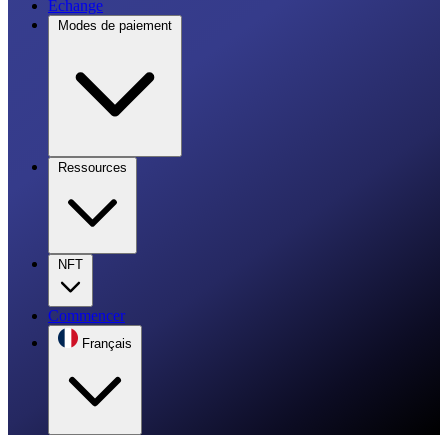
Échange
Modes de paiement
Ressources
NFT
Commencer
Français