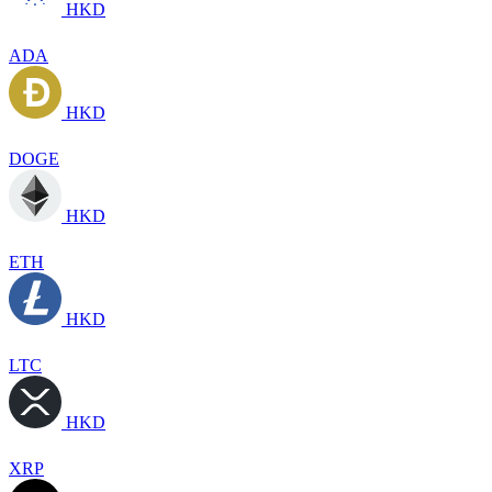
HKD
ADA
HKD
DOGE
HKD
ETH
HKD
LTC
HKD
XRP