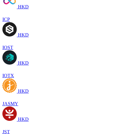
HKD
ICP
HKD
IOST
HKD
IOTX
HKD
JASMY
HKD
JST