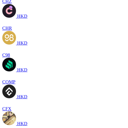
CHZ
HKD
CHR
HKD
C98
HKD
COMP
HKD
CFX
HKD