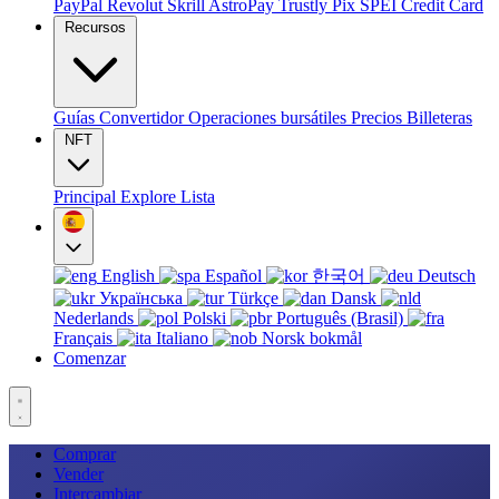
PayPal
Revolut
Skrill
AstroPay
Trustly
Pix
SPEI
Credit Card
Recursos
Guías
Convertidor
Operaciones bursátiles
Precios
Billeteras
NFT
Principal
Explore
Lista
English
Español
한국어
Deutsch
Українська
Türkçe
Dansk
Nederlands
Polski
Português (Brasil)
Français
Italiano
Norsk bokmål
Comenzar
Comprar
Vender
Intercambiar