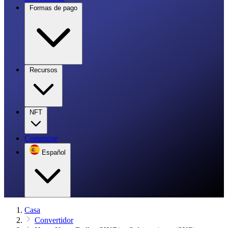
Formas de pago
Recursos
NFT
Comenzar
Español
Casa
Convertidor