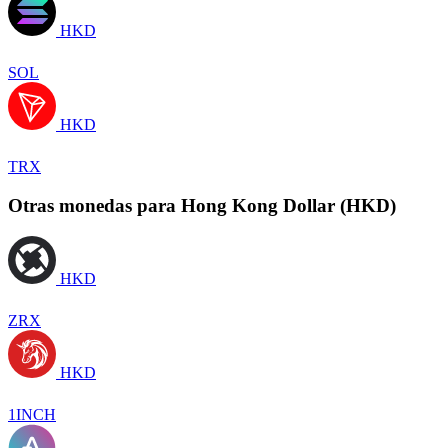
HKD
SOL
HKD
TRX
Otras monedas para Hong Kong Dollar (HKD)
HKD
ZRX
HKD
1INCH