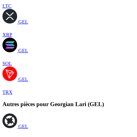
LTC
GEL
XRP
GEL
SOL
GEL
TRX
Autres pièces pour Georgian Lari (GEL)
GEL