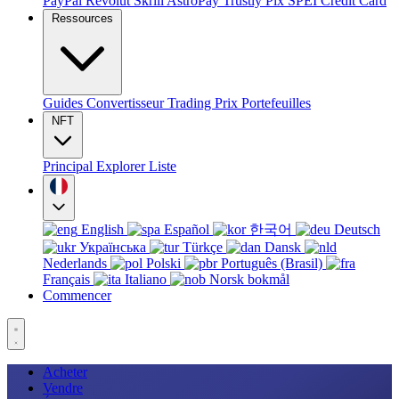
PayPal
Revolut
Skrill
AstroPay
Trustly
Pix
SPEI
Credit Card
Ressources
Guides
Convertisseur
Trading
Prix
Portefeuilles
NFT
Principal
Explorer
Liste
English
Español
한국어
Deutsch
Українська
Türkçe
Dansk
Nederlands
Polski
Português (Brasil)
Français
Italiano
Norsk bokmål
Commencer
Acheter
Vendre