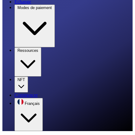
Échange
Modes de paiement
Ressources
NFT
Commencer
Français