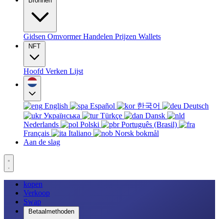
Bronnen
Gidsen
Omvormer
Handelen
Prijzen
Wallets
NFT
Hoofd
Verken
Lijst
English
Español
한국어
Deutsch
Українська
Türkçe
Dansk
Nederlands
Polski
Português (Brasil)
Français
Italiano
Norsk bokmål
Aan de slag
kopen
Verkoop
Swap
Betaalmethoden