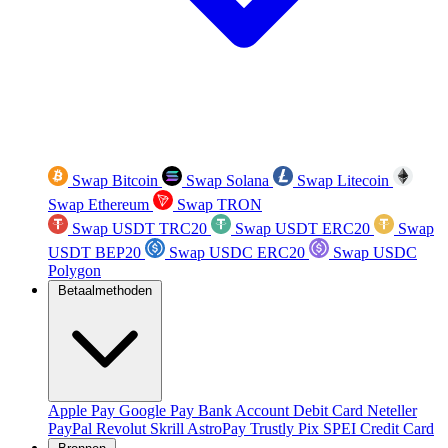
Swap Bitcoin
Swap Solana
Swap Litecoin
Swap Ethereum
Swap TRON
Swap USDT TRC20
Swap USDT ERC20
Swap
USDT BEP20
Swap USDC ERC20
Swap USDC
Polygon
Betaalmethoden
Apple Pay
Google Pay
Bank Account
Debit Card
Neteller
PayPal
Revolut
Skrill
AstroPay
Trustly
Pix
SPEI
Credit Card