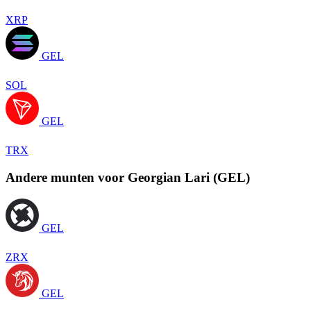
XRP
GEL
SOL
GEL
TRX
Andere munten voor Georgian Lari (GEL)
GEL
ZRX
GEL