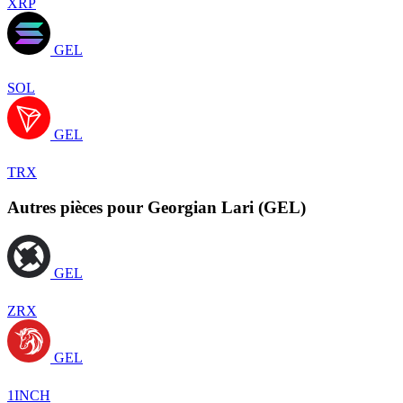
XRP
GEL
SOL
GEL
TRX
Autres pièces pour Georgian Lari (GEL)
GEL
ZRX
GEL
1INCH