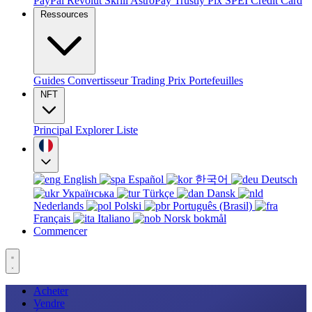
PayPal
Revolut
Skrill
AstroPay
Trustly
Pix
SPEI
Credit Card
Ressources
Guides
Convertisseur
Trading
Prix
Portefeuilles
NFT
Principal
Explorer
Liste
English
Español
한국어
Deutsch
Українська
Türkçe
Dansk
Nederlands
Polski
Português (Brasil)
Français
Italiano
Norsk bokmål
Commencer
Acheter
Vendre