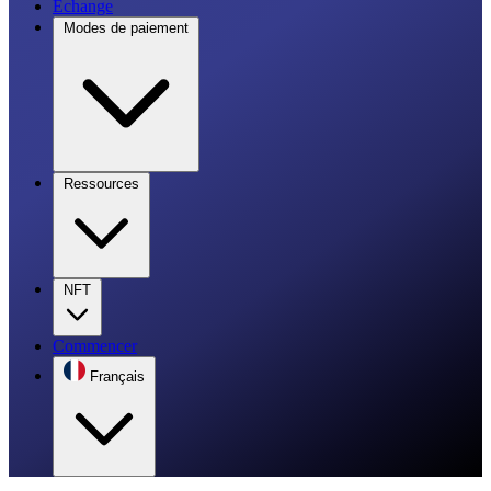
Échange
Modes de paiement
Ressources
NFT
Commencer
Français