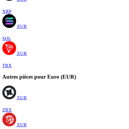
XRP
EUR
SOL
EUR
TRX
Autres pièces pour Euro (EUR)
EUR
ZRX
EUR