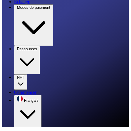
Échange
Modes de paiement
Ressources
NFT
Commencer
Français