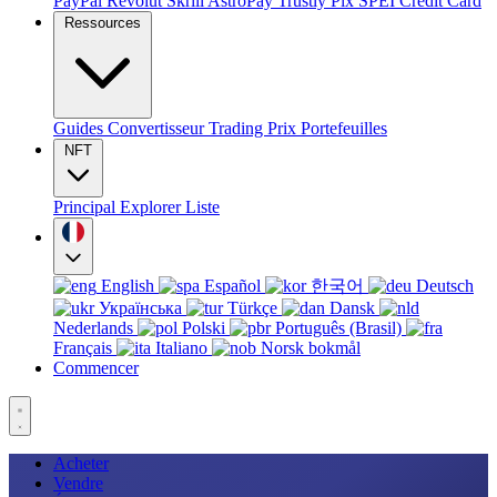
PayPal
Revolut
Skrill
AstroPay
Trustly
Pix
SPEI
Credit Card
Ressources
Guides
Convertisseur
Trading
Prix
Portefeuilles
NFT
Principal
Explorer
Liste
English
Español
한국어
Deutsch
Українська
Türkçe
Dansk
Nederlands
Polski
Português (Brasil)
Français
Italiano
Norsk bokmål
Commencer
Acheter
Vendre