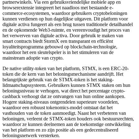
partnerwinkels. Via een gebruiksvriendelijke mobiele app en
browserextensie integreert het naadloos met bestaande e-
commerce-ecosystemen, waardoor gebruikers cryptobeloningen
kunnen verdienen op hun dagelijkse uitgaven. Dit platform voor
digitale activa fungeert als een brug tussen traditionele detailhandel
en de opkomende Web3-ruimte, en vereenvoudigt het proces van
het verwerven van digitale activa. Door gebruik te maken van
smart contracts biedt StormX een transparant en efficiënt
loyaliteitsprogramma gebouwd op blockchain-technologie,
waardoor het een sleutelspeler is in het stimuleren van de
mainstream adoptie van crypto.
De native utility-token van het platform, STMX, is een ERC-20-
token die de kern van het beloningsmechanisme aandrijft. Het
belangrijkste gebruik van de STMX-token is het staking-
lidmaatschapssysteem. Gebruikers kunnen STMX staken om hun
beloningsniveau te verhogen, wat direct het percentage crypto-
cashback verhoogt dat ze ontvangen van hun online aankopen.
Hogere staking-niveaus ontgrendelen superieure voordelen,
waardoor een robuust tokenomics-model ontstaat dat het
vasthouden van de token aanmoedigt. Naast het verbeteren van
beloningen, verleent de STMX-token houders ook bestuursrechten,
waardoor ze kunnen deelnemen aan de toekomstige ontwikkeling
van het platform en zo zijn positie als een gedecentraliseerd
beloningsnetwerk versterken.