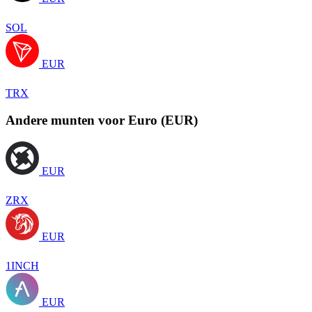
SOL
EUR
TRX
Andere munten voor Euro (EUR)
EUR
ZRX
EUR
1INCH
EUR