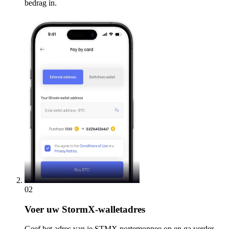
bedrag in.
02
Voer
uw StormX-walletadres
Geef het adres van je STMX portemonnee op en ga verder