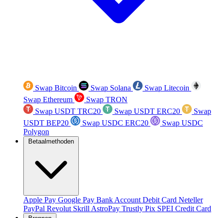
Swap Bitcoin
Swap Solana
Swap Litecoin
Swap Ethereum
Swap TRON
Swap USDT TRC20
Swap USDT ERC20
Swap
USDT BEP20
Swap USDC ERC20
Swap USDC
Polygon
Betaalmethoden
Apple Pay
Google Pay
Bank Account
Debit Card
Neteller
PayPal
Revolut
Skrill
AstroPay
Trustly
Pix
SPEI
Credit Card