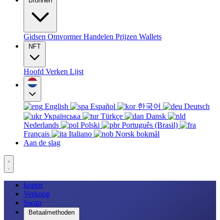
Bronnen
Gidsen
Omvormer
Handelen
Prijzen
Wallets
NFT
Hoofd
Verken
Lijst
English
Español
한국어
Deutsch
Українська
Türkçe
Dansk
Nederlands
Polski
Português (Brasil)
Français
Italiano
Norsk bokmål
Aan de slag
kopen
Verkoop
Swap
Betaalmethoden