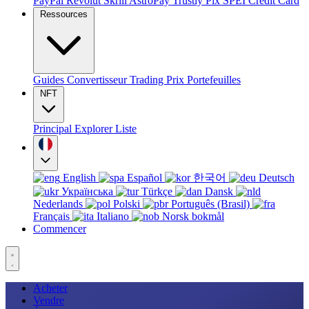
PayPal
Revolut
Skrill
AstroPay
Trustly
Pix
SPEI
Credit Card
Ressources
Guides
Convertisseur
Trading
Prix
Portefeuilles
NFT
Principal
Explorer
Liste
English
Español
한국어
Deutsch
Українська
Türkçe
Dansk
Nederlands
Polski
Português (Brasil)
Français
Italiano
Norsk bokmål
Commencer
Acheter
Vendre