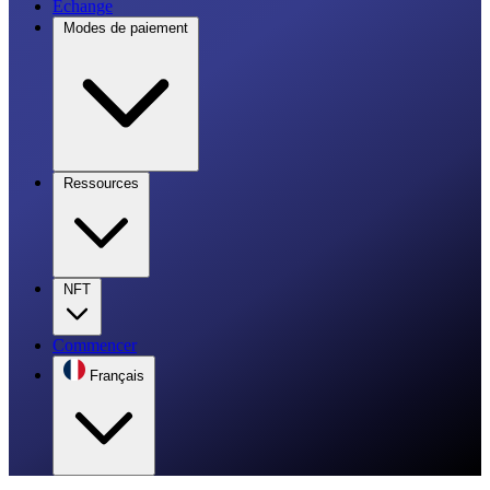
Échange
Modes de paiement
Ressources
NFT
Commencer
Français