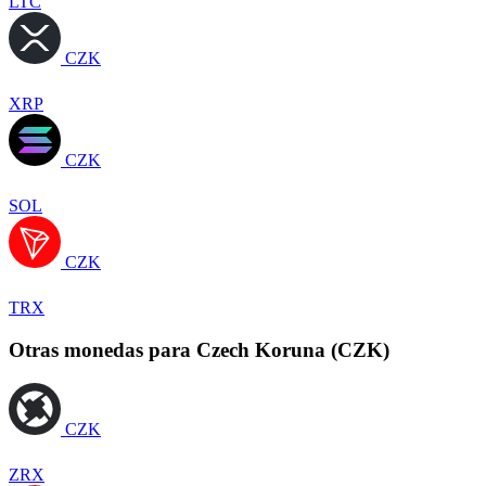
LTC
CZK
XRP
CZK
SOL
CZK
TRX
Otras monedas para Czech Koruna (CZK)
CZK
ZRX