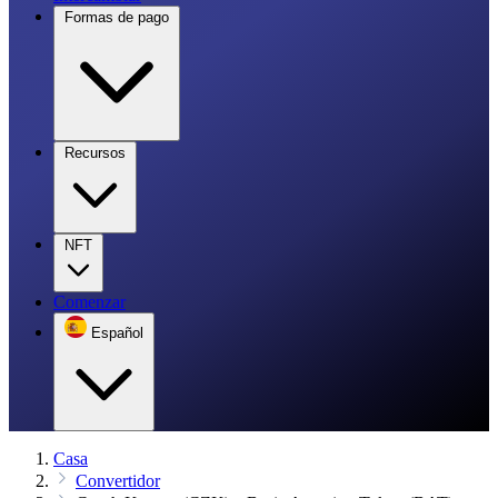
Formas de pago
Recursos
NFT
Comenzar
Español
Casa
Convertidor