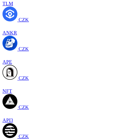
TLM
CZK
ANKR
CZK
APE
CZK
NFT
CZK
API3
CZK