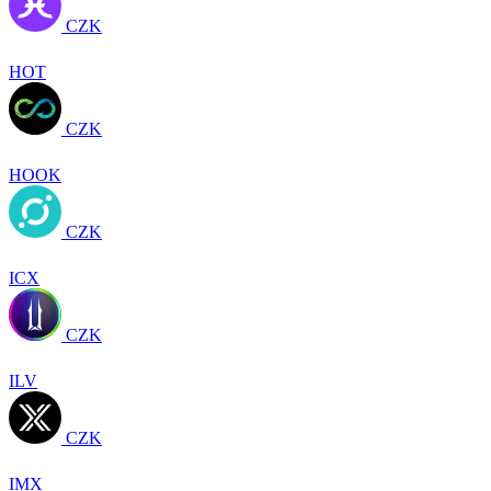
CZK
HOT
CZK
HOOK
CZK
ICX
CZK
ILV
CZK
IMX