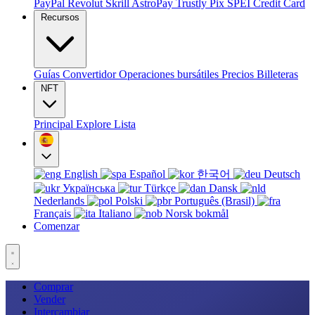
PayPal
Revolut
Skrill
AstroPay
Trustly
Pix
SPEI
Credit Card
Recursos
Guías
Convertidor
Operaciones bursátiles
Precios
Billeteras
NFT
Principal
Explore
Lista
English
Español
한국어
Deutsch
Українська
Türkçe
Dansk
Nederlands
Polski
Português (Brasil)
Français
Italiano
Norsk bokmål
Comenzar
Comprar
Vender
Intercambiar