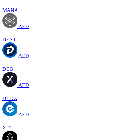
MANA
AED
DENT
AED
DGB
AED
DYDX
AED
XEC