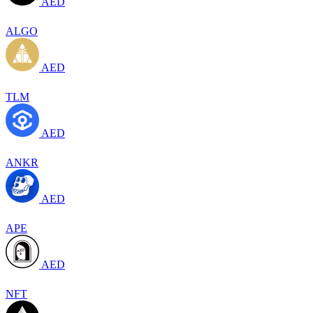
AED
ALGO
AED
TLM
AED
ANKR
AED
APE
AED
NFT