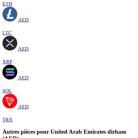
ETH
AED
LTC
AED
XRP
AED
SOL
AED
TRX
Autres pièces pour United Arab Emirates dirham