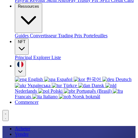
PayPal
Revolut
Skrill
AstroPay
Trustly
Pix
SPEI
Credit Card
Ressources
Guides
Convertisseur
Trading
Prix
Portefeuilles
NFT
Principal
Explorer
Liste
English
Español
한국어
Deutsch
Українська
Türkçe
Dansk
Nederlands
Polski
Português (Brasil)
Français
Italiano
Norsk bokmål
Commencer
Acheter
Vendre