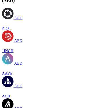
(AED)
AED
ZRX
AED
1INCH
AED
AAVE
AED
ACH