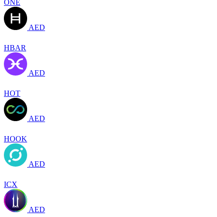
ONE
AED
HBAR
AED
HOT
AED
HOOK
AED
ICX
AED