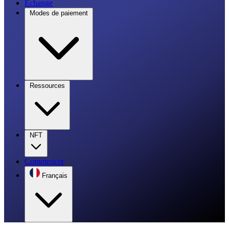
Échange
Modes de paiement
Ressources
NFT
Commencer
Français