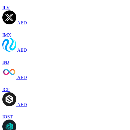
ILV
AED
IMX
AED
INJ
AED
ICP
AED
IOST