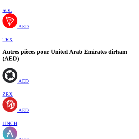
SOL
AED
TRX
Autres pièces pour United Arab Emirates dirham
(AED)
AED
ZRX
AED
1INCH