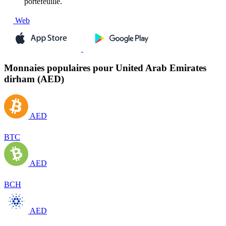
portefeuille.
Web
Monnaies populaires pour United Arab Emirates
dirham (AED)
AED
BTC
AED
BCH
AED