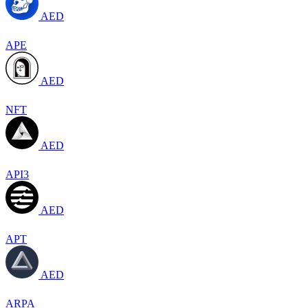
AED
APE
AED
NFT
AED
API3
AED
APT
AED
ARPA