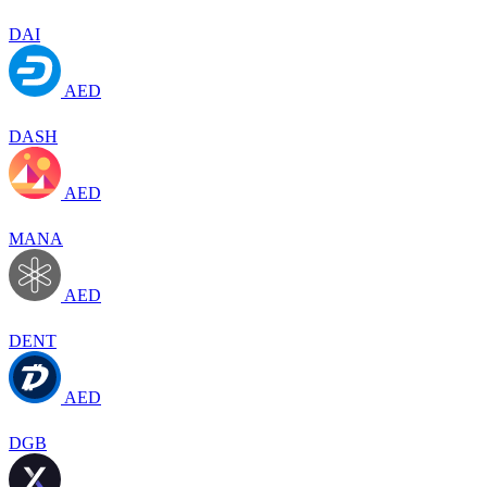
DAI
AED
DASH
AED
MANA
AED
DENT
AED
DGB