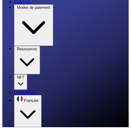
Échange
Modes de paiement
Ressources
NFT
Commencer
Français