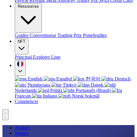
PayPal
Revolut
Skrill
AstroPay
Trustly
Pix
SPEI
Credit Card
Ressources
Guides
Convertisseur
Trading
Prix
Portefeuilles
NFT
Principal
Explorer
Liste
English
Español
한국어
Deutsch
Українська
Türkçe
Dansk
Nederlands
Polski
Português (Brasil)
Français
Italiano
Norsk bokmål
Commencer
Acheter
Vendre