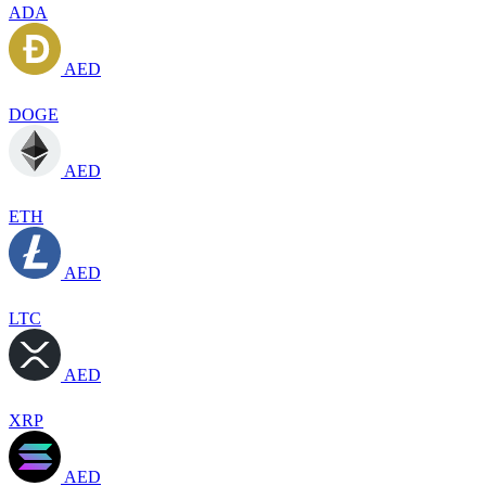
ADA
AED
DOGE
AED
ETH
AED
LTC
AED
XRP
AED