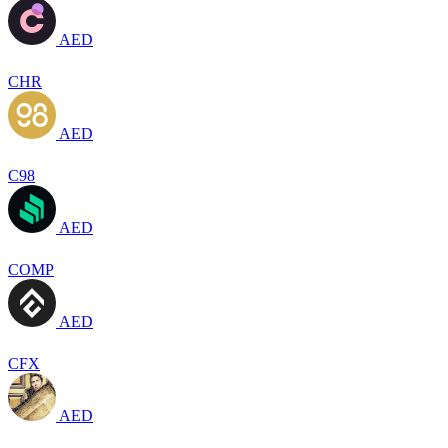
AED
CHR
AED
C98
AED
COMP
AED
CFX
AED