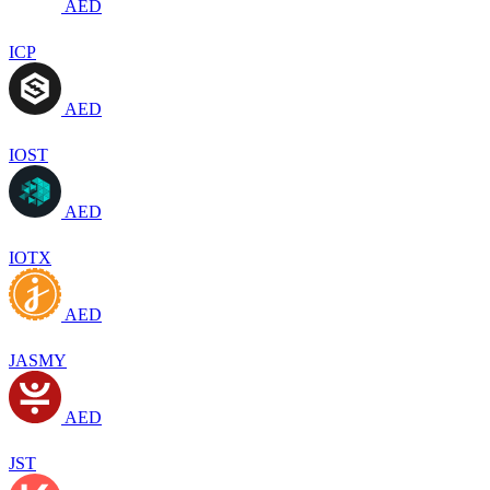
AED
ICP
AED
IOST
AED
IOTX
AED
JASMY
AED
JST