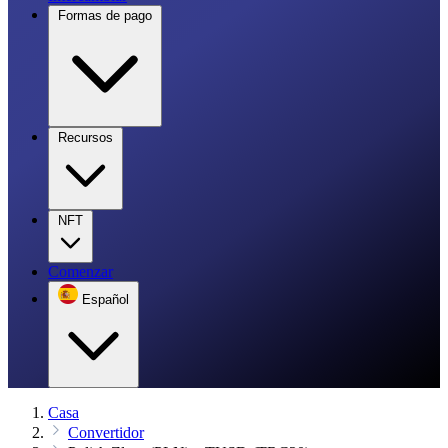
Formas de pago
Recursos
NFT
Comenzar
Español
Casa
Convertidor