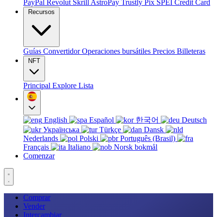
PayPal
Revolut
Skrill
AstroPay
Trustly
Pix
SPEI
Credit Card
Recursos
Guías
Convertidor
Operaciones bursátiles
Precios
Billeteras
NFT
Principal
Explore
Lista
English
Español
한국어
Deutsch
Українська
Türkçe
Dansk
Nederlands
Polski
Português (Brasil)
Français
Italiano
Norsk bokmål
Comenzar
Comprar
Vender
Intercambiar