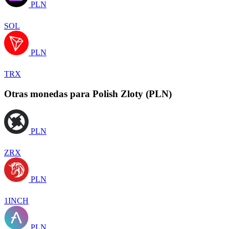
PLN
SOL
PLN
TRX
Otras monedas para Polish Zloty (PLN)
PLN
ZRX
PLN
1INCH
PLN