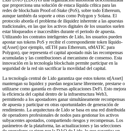
que proporciona una solución de estaca líquida crítica para las
redes de blockchain Proof-of-Stake (PoS), sobre todo Ethereum,
aunque también da soporte a otras como Polygon y Solana. El
protocolo aborda el problema de iliquidez inherente a las apuestas
tradicionales, en las que los activos digitales de los usuarios suelen
estar bloqueados e inaccesibles durante el periodo de apuesta.
Utilizando los contratos inteligentes de Lido, los usuarios pueden
apostar sus tokens PoS y recibir el correspondiente token líquido-
st[Asset] (por ejemplo, stETH para Ethereum, stMATIC para
Polygon), que representa el capital apostado más las recompensas
acumuladas y las contribuciones al mecanismo de consenso. Esta
innovación en la tecnología blockchain permite participar en la
seguridad de la red sin sacrificar la movilidad del capital.
La tecnología central de Lido garantiza que estos tokens st[Asset]
mantengan su liquidez y puedan negociarse libremente, prestarse o
utilizarse como garantía en diversas aplicaciones DeFi. Esto mejora
la eficiencia del capital dentro de la infraestructura Web3,
permitiendo a los apostadores ganar simultáneamente recompensas
de apuesta y participar en otras oportunidades de generación de
rendimiento. La arquitectura de Lido se basa en una red distribuida
de operadores profesionales de nodos para gestionar los activos
subyacentes apostados, compartiendo riesgos y recompensas. Los
parámetros de la plataforma, las actualizaciones y las selecciones
de operadores se rigen por la DAO de Lido, lo que garantiza un