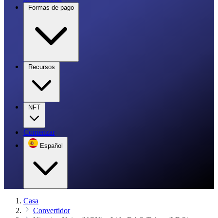
Formas de pago
Recursos
NFT
Comenzar
Español
Casa
Convertidor