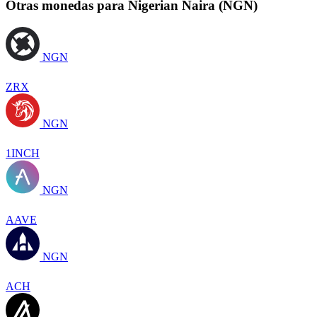
Otras monedas para Nigerian Naira (NGN)
NGN
ZRX
NGN
1INCH
NGN
AAVE
NGN
ACH