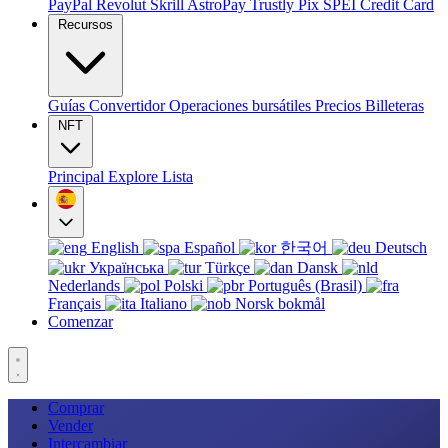
PayPal
Revolut
Skrill
AstroPay
Trustly
Pix
SPEI
Credit Card
Recursos
Guías
Convertidor
Operaciones bursátiles
Precios
Billeteras
NFT
Principal
Explore
Lista
English
Español
한국어
Deutsch
Українська
Türkçe
Dansk
Nederlands
Polski
Português (Brasil)
Français
Italiano
Norsk bokmål
Comenzar
Comprar
Vender
Intercambiar