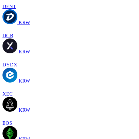
DENT
KRW
DGB
KRW
DYDX
KRW
XEC
KRW
EOS