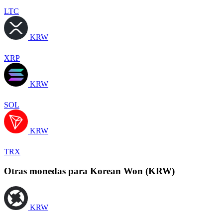
LTC
KRW
XRP
KRW
SOL
KRW
TRX
Otras monedas para Korean Won (KRW)
KRW