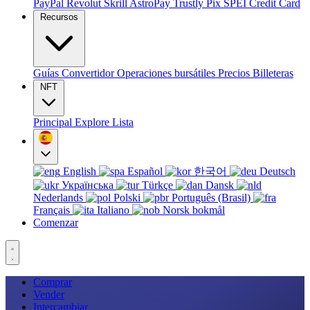
PayPal
Revolut
Skrill
AstroPay
Trustly
Pix
SPEI
Credit Card
Recursos
Guías
Convertidor
Operaciones bursátiles
Precios
Billeteras
NFT
Principal
Explore
Lista
English
Español
한국어
Deutsch
Українська
Türkçe
Dansk
Nederlands
Polski
Português (Brasil)
Français
Italiano
Norsk bokmål
Comenzar
Comprar
Vender
Intercambiar