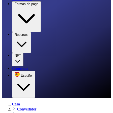
Formas de pago
Recursos
NFT
Comenzar
Español
Casa
Convertidor