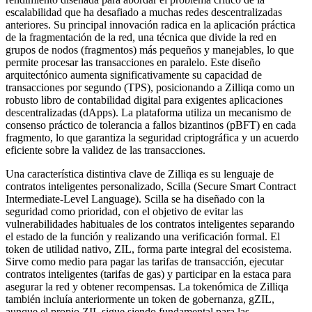
escalabilidad que ha desafiado a muchas redes descentralizadas
anteriores. Su principal innovación radica en la aplicación práctica
de la fragmentación de la red, una técnica que divide la red en
grupos de nodos (fragmentos) más pequeños y manejables, lo que
permite procesar las transacciones en paralelo. Este diseño
arquitectónico aumenta significativamente su capacidad de
transacciones por segundo (TPS), posicionando a Zilliqa como un
robusto libro de contabilidad digital para exigentes aplicaciones
descentralizadas (dApps). La plataforma utiliza un mecanismo de
consenso práctico de tolerancia a fallos bizantinos (pBFT) en cada
fragmento, lo que garantiza la seguridad criptográfica y un acuerdo
eficiente sobre la validez de las transacciones.
Una característica distintiva clave de Zilliqa es su lenguaje de
contratos inteligentes personalizado, Scilla (Secure Smart Contract
Intermediate-Level Language). Scilla se ha diseñado con la
seguridad como prioridad, con el objetivo de evitar las
vulnerabilidades habituales de los contratos inteligentes separando
el estado de la función y realizando una verificación formal. El
token de utilidad nativo, ZIL, forma parte integral del ecosistema.
Sirve como medio para pagar las tarifas de transacción, ejecutar
contratos inteligentes (tarifas de gas) y participar en la estaca para
asegurar la red y obtener recompensas. La tokenómica de Zilliqa
también incluía anteriormente un token de gobernanza, gZIL,
aunque el propio ZIL sigue siendo fundamental para las