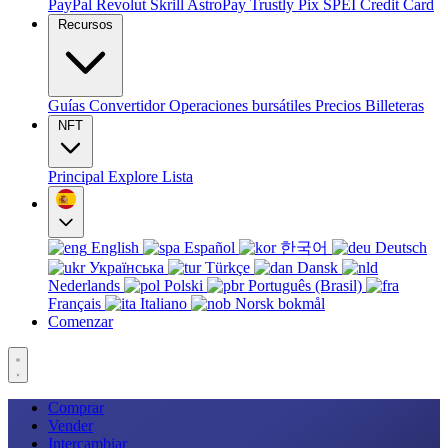
PayPal
Revolut
Skrill
AstroPay
Trustly
Pix
SPEI
Credit Card
Recursos
Guías
Convertidor
Operaciones bursátiles
Precios
Billeteras
NFT
Principal
Explore
Lista
English
Español
한국어
Deutsch
Українська
Türkçe
Dansk
Nederlands
Polski
Português (Brasil)
Français
Italiano
Norsk bokmål
Comenzar
Comprar
Vender
Intercambiar