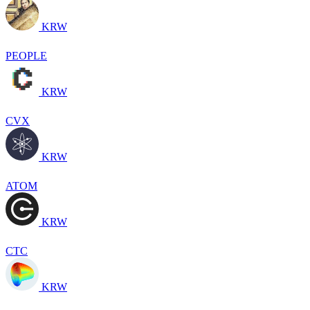
KRW
PEOPLE
KRW
CVX
KRW
ATOM
KRW
CTC
KRW