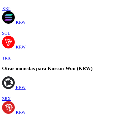
XRP
KRW
SOL
KRW
TRX
Otras monedas para Korean Won (KRW)
KRW
ZRX
KRW