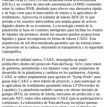
(DEX) y un creador de mercado automatizado (AMM) construido
sobre la cadena BNB, diseñado para ofrecer una alternativa rápida
y de bajo coste para el intercambio de tokens y la agricultura de
rendimiento. Aprovecha el estándar de tokens BEP-20, lo que
permite a los usuarios intercambiar una amplia gama de activos
digitales dentro de su ecosistema. La tecnología central de la
plataforma se basa en contratos inteligentes para facilitar los fondos
de liquidez sin permisos, donde los usuarios pueden proporcionar
liquidez y ganar recompensas en forma de tokens CAKE. Esta
arquitectura de red descentralizada garantiza que las transacciones
se procesen en la cadena, mejorando la transparencia y la seguridad
criptográfica.
El token de utilidad nativo, CAKE, desempeña un papel
polifacético dentro del protocolo PancakeSwap. Sirve como token
de gobierno, permitiendo a los titulares votar sobre propuestas de
desarrollo de la plataforma y cambios en los parámetros. Además,
CAKE se utiliza ampliamente para apostar en "Syrup Pools" para
ganar más CAKE u otros tokens de proyecto, y para participar en
la agricultura de rendimiento apostando tokens LP (Proveedor de
Liquidez). La plataforma también cuenta con ofertas iniciales de
granjas (IFO), un sistema de lotería, mercados de predicción y un
mercado NFT, todos ellos utilizando CAKE para la participación o
comisiones. La tokenómica de PancakeSwap incorpora quemas
periódicas de tokens para gestionar la oferta, con el objetivo de