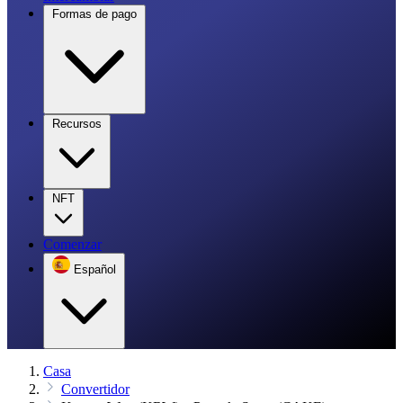
Formas de pago
Recursos
NFT
Comenzar
Español
Casa
Convertidor