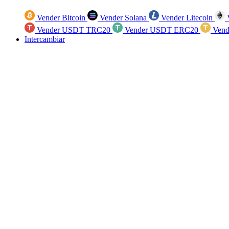
Vender Bitcoin
Vender Solana
Vender Litecoin
V
Vender USDT TRC20
Vender USDT ERC20
Vend
Intercambiar