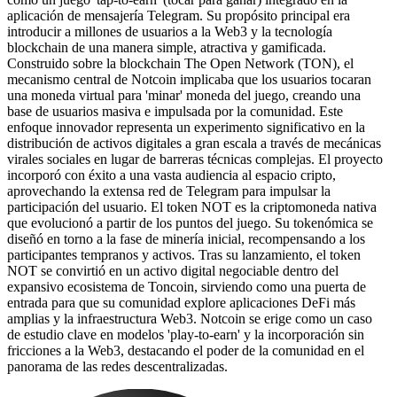
aplicación de mensajería Telegram. Su propósito principal era
introducir a millones de usuarios a la Web3 y la tecnología
blockchain de una manera simple, atractiva y gamificada.
Construido sobre la blockchain The Open Network (TON), el
mecanismo central de Notcoin implicaba que los usuarios tocaran
una moneda virtual para 'minar' moneda del juego, creando una
base de usuarios masiva e impulsada por la comunidad. Este
enfoque innovador representa un experimento significativo en la
distribución de activos digitales a gran escala a través de mecánicas
virales sociales en lugar de barreras técnicas complejas. El proyecto
incorporó con éxito a una vasta audiencia al espacio cripto,
aprovechando la extensa red de Telegram para impulsar la
participación del usuario. El token NOT es la criptomoneda nativa
que evolucionó a partir de los puntos del juego. Su tokenómica se
diseñó en torno a la fase de minería inicial, recompensando a los
participantes tempranos y activos. Tras su lanzamiento, el token
NOT se convirtió en un activo digital negociable dentro del
expansivo ecosistema de Toncoin, sirviendo como una puerta de
entrada para que su comunidad explore aplicaciones DeFi más
amplias y la infraestructura Web3. Notcoin se erige como un caso
de estudio clave en modelos 'play-to-earn' y la incorporación sin
fricciones a la Web3, destacando el poder de la comunidad en el
panorama de las redes descentralizadas.