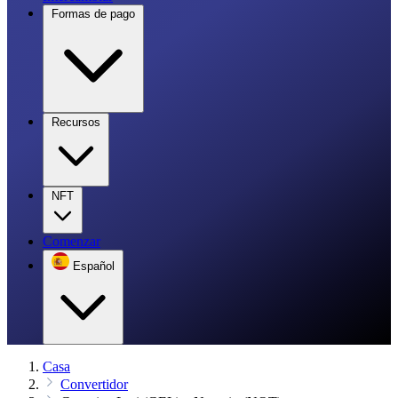
Formas de pago
Recursos
NFT
Comenzar
Español
Casa
Convertidor