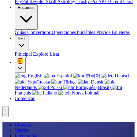
PayPal
Revolut
Skrill
AstroPay
Trustly
Pix
SPEI
Credit Card
Recursos
Guías
Convertidor
Operaciones bursátiles
Precios
Billeteras
NFT
Principal
Explore
Lista
English
Español
한국어
Deutsch
Українська
Türkçe
Dansk
Nederlands
Polski
Português (Brasil)
Français
Italiano
Norsk bokmål
Comenzar
Comprar
Vender
Intercambiar