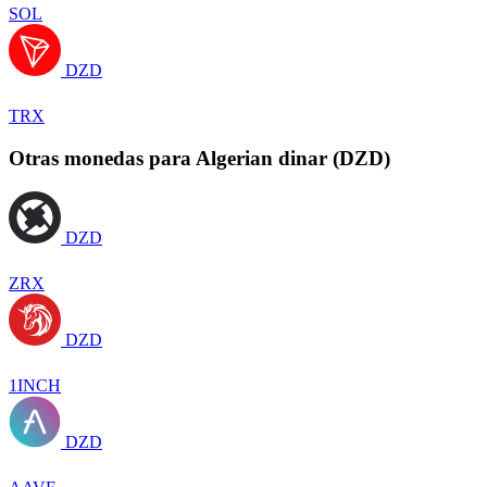
SOL
DZD
TRX
Otras monedas para Algerian dinar (DZD)
DZD
ZRX
DZD
1INCH
DZD