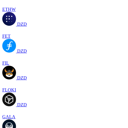
ETHW
DZD
FET
DZD
FIL
DZD
FLOKI
DZD
GALA