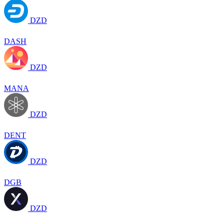
DZD
DASH
DZD
MANA
DZD
DENT
DZD
DGB
DZD