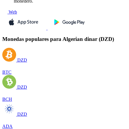
monedero.
Web
Monedas populares para Algerian dinar (DZD)
DZD
BTC
DZD
BCH
DZD
ADA