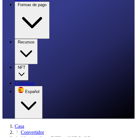
Formas de pago
Recursos
NFT
Comenzar
Español
Casa
Convertidor