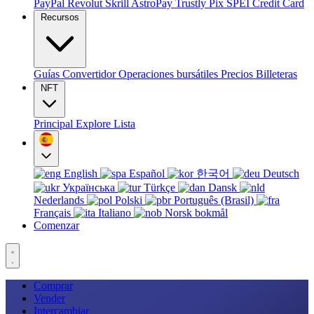
PayPal
Revolut
Skrill
AstroPay
Trustly
Pix
SPEI
Credit Card
Recursos
Guías
Convertidor
Operaciones bursátiles
Precios
Billeteras
NFT
Principal
Explore
Lista
English
Español
한국어
Deutsch
Українська
Türkçe
Dansk
Nederlands
Polski
Português (Brasil)
Français
Italiano
Norsk bokmål
Comenzar
Comprar
Vender
Intercambiar