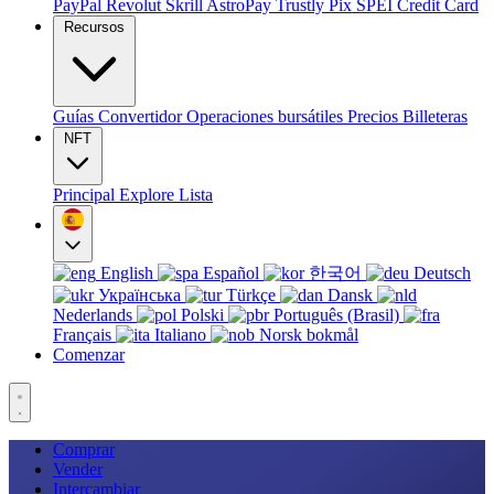
PayPal
Revolut
Skrill
AstroPay
Trustly
Pix
SPEI
Credit Card
Recursos
Guías
Convertidor
Operaciones bursátiles
Precios
Billeteras
NFT
Principal
Explore
Lista
English
Español
한국어
Deutsch
Українська
Türkçe
Dansk
Nederlands
Polski
Português (Brasil)
Français
Italiano
Norsk bokmål
Comenzar
Comprar
Vender
Intercambiar