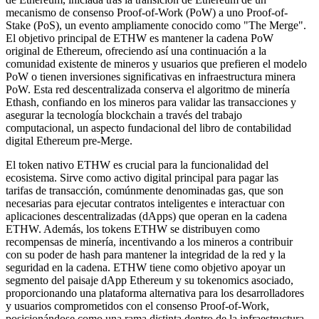
mecanismo de consenso Proof-of-Work (PoW) a uno Proof-of-
Stake (PoS), un evento ampliamente conocido como "The Merge".
El objetivo principal de ETHW es mantener la cadena PoW
original de Ethereum, ofreciendo así una continuación a la
comunidad existente de mineros y usuarios que prefieren el modelo
PoW o tienen inversiones significativas en infraestructura minera
PoW. Esta red descentralizada conserva el algoritmo de minería
Ethash, confiando en los mineros para validar las transacciones y
asegurar la tecnología blockchain a través del trabajo
computacional, un aspecto fundacional del libro de contabilidad
digital Ethereum pre-Merge.
El token nativo ETHW es crucial para la funcionalidad del
ecosistema. Sirve como activo digital principal para pagar las
tarifas de transacción, comúnmente denominadas gas, que son
necesarias para ejecutar contratos inteligentes e interactuar con
aplicaciones descentralizadas (dApps) que operan en la cadena
ETHW. Además, los tokens ETHW se distribuyen como
recompensas de minería, incentivando a los mineros a contribuir
con su poder de hash para mantener la integridad de la red y la
seguridad en la cadena. ETHW tiene como objetivo apoyar un
segmento del paisaje dApp Ethereum y su tokenomics asociado,
proporcionando una plataforma alternativa para los desarrolladores
y usuarios comprometidos con el consenso Proof-of-Work,
posicionándose como una rama distinta dentro de la infraestructura