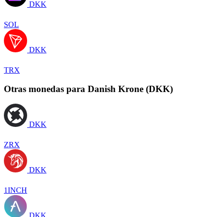
DKK
SOL
DKK
TRX
Otras monedas para Danish Krone (DKK)
DKK
ZRX
DKK
1INCH
DKK