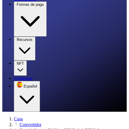
Formas de pago
Recursos
NFT
Comenzar
Español
Casa
Convertidor