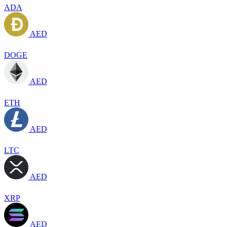
ADA
AED
DOGE
AED
ETH
AED
LTC
AED
XRP
AED