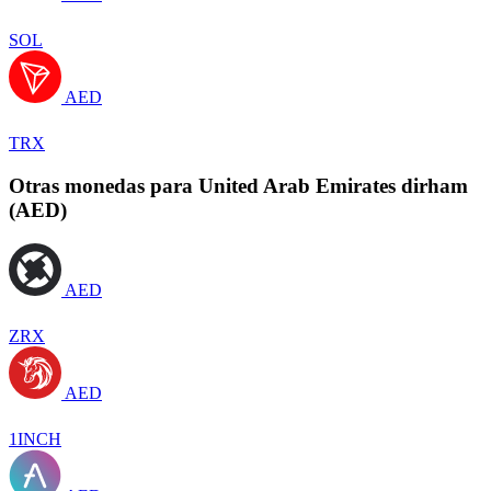
SOL
AED
TRX
Otras monedas para United Arab Emirates dirham
(AED)
AED
ZRX
AED
1INCH