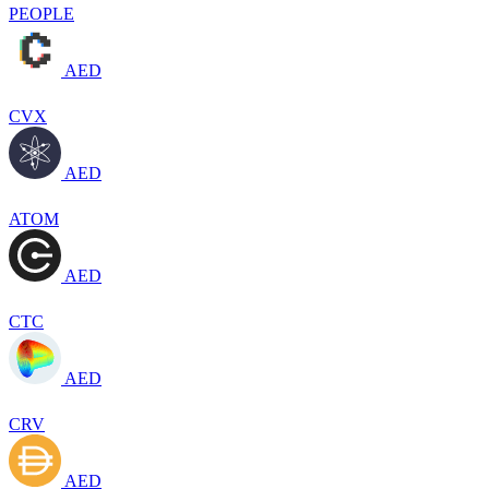
PEOPLE
AED
CVX
AED
ATOM
AED
CTC
AED
CRV
AED