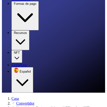
Formas de pago
Recursos
NFT
Comenzar
Español
Casa
Convertidor