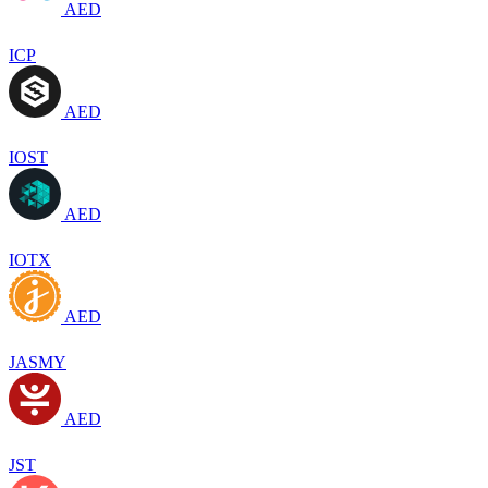
AED
ICP
AED
IOST
AED
IOTX
AED
JASMY
AED
JST