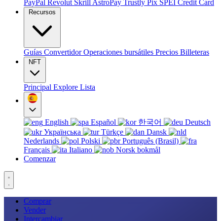
PayPal
Revolut
Skrill
AstroPay
Trustly
Pix
SPEI
Credit Card
Recursos
Guías
Convertidor
Operaciones bursátiles
Precios
Billeteras
NFT
Principal
Explore
Lista
English
Español
한국어
Deutsch
Українська
Türkçe
Dansk
Nederlands
Polski
Português (Brasil)
Français
Italiano
Norsk bokmål
Comenzar
Comprar
Vender
Intercambiar