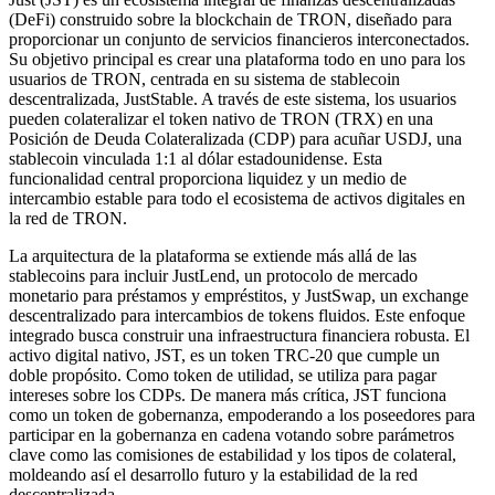
(DeFi) construido sobre la blockchain de TRON, diseñado para
proporcionar un conjunto de servicios financieros interconectados.
Su objetivo principal es crear una plataforma todo en uno para los
usuarios de TRON, centrada en su sistema de stablecoin
descentralizada, JustStable. A través de este sistema, los usuarios
pueden colateralizar el token nativo de TRON (TRX) en una
Posición de Deuda Colateralizada (CDP) para acuñar USDJ, una
stablecoin vinculada 1:1 al dólar estadounidense. Esta
funcionalidad central proporciona liquidez y un medio de
intercambio estable para todo el ecosistema de activos digitales en
la red de TRON.
La arquitectura de la plataforma se extiende más allá de las
stablecoins para incluir JustLend, un protocolo de mercado
monetario para préstamos y empréstitos, y JustSwap, un exchange
descentralizado para intercambios de tokens fluidos. Este enfoque
integrado busca construir una infraestructura financiera robusta. El
activo digital nativo, JST, es un token TRC-20 que cumple un
doble propósito. Como token de utilidad, se utiliza para pagar
intereses sobre los CDPs. De manera más crítica, JST funciona
como un token de gobernanza, empoderando a los poseedores para
participar en la gobernanza en cadena votando sobre parámetros
clave como las comisiones de estabilidad y los tipos de colateral,
moldeando así el desarrollo futuro y la estabilidad de la red
descentralizada.