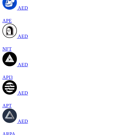
AED
APE
AED
NFT
AED
API3
AED
APT
AED
ARPA