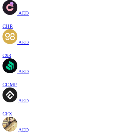
AED
CHR
AED
C98
AED
COMP
AED
CFX
AED