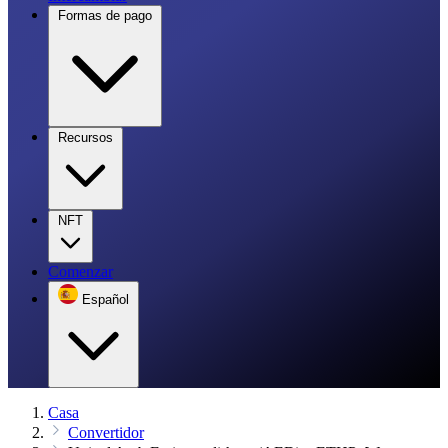
Formas de pago
Recursos
NFT
Comenzar
Español
Casa
Convertidor