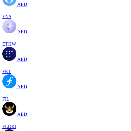
AED
ENS
AED
ETHW
AED
FET
AED
FIL
AED
FLOKI