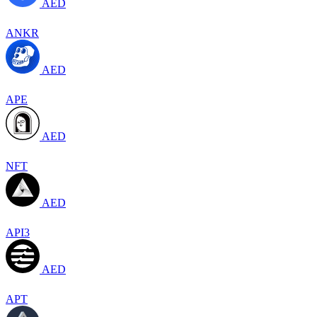
AED
ANKR
AED
APE
AED
NFT
AED
API3
AED
APT