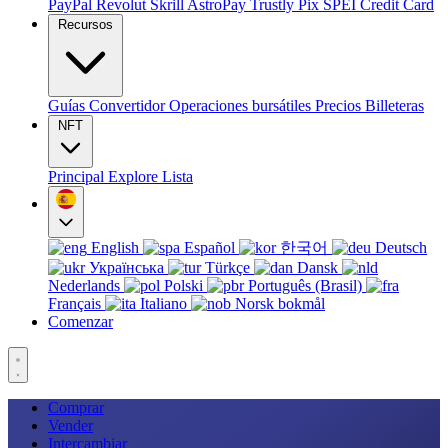
PayPal
Revolut
Skrill
AstroPay
Trustly
Pix
SPEI
Credit Card
Recursos
Guías
Convertidor
Operaciones bursátiles
Precios
Billeteras
NFT
Principal
Explore
Lista
English
Español
한국어
Deutsch
Українська
Türkçe
Dansk
Nederlands
Polski
Português (Brasil)
Français
Italiano
Norsk bokmål
Comenzar
Comprar
Vender
Intercambiar