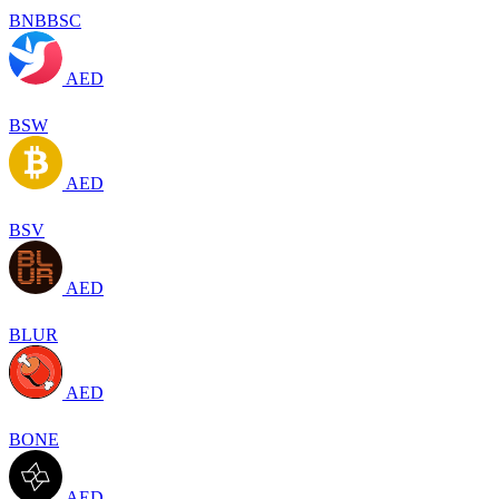
BNBBSC
AED
BSW
AED
BSV
AED
BLUR
AED
BONE
AED