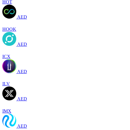
HOT
AED
HOOK
AED
ICX
AED
ILV
AED
IMX
AED