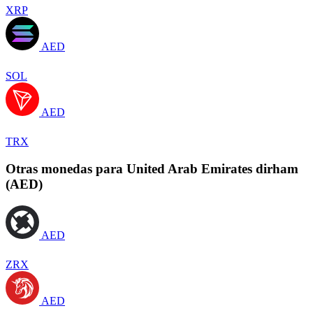
XRP
AED
SOL
AED
TRX
Otras monedas para United Arab Emirates dirham
(AED)
AED
ZRX
AED