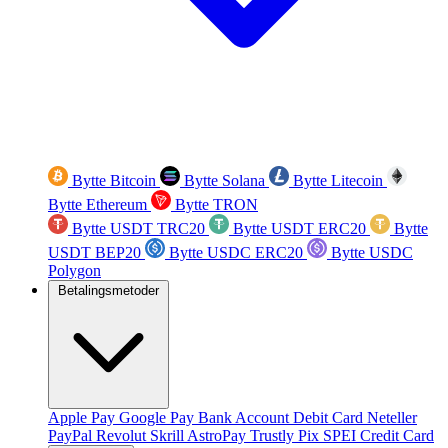
Bytte Bitcoin
Bytte Solana
Bytte Litecoin
Bytte Ethereum
Bytte TRON
Bytte USDT TRC20
Bytte USDT ERC20
Bytte
USDT BEP20
Bytte USDC ERC20
Bytte USDC
Polygon
Betalingsmetoder
Apple Pay
Google Pay
Bank Account
Debit Card
Neteller
PayPal
Revolut
Skrill
AstroPay
Trustly
Pix
SPEI
Credit Card