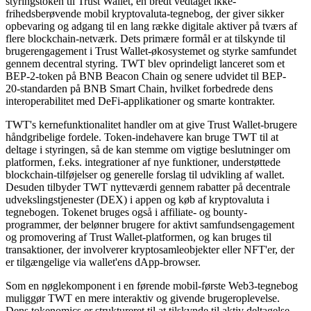
styringstoken til Trust Wallet, en bredt vedtaget ikke-
frihedsberøvende mobil kryptovaluta-tegnebog, der giver sikker
opbevaring og adgang til en lang række digitale aktiver på tværs af
flere blockchain-netværk. Dets primære formål er at tilskynde til
brugerengagement i Trust Wallet-økosystemet og styrke samfundet
gennem decentral styring. TWT blev oprindeligt lanceret som et
BEP-2-token på BNB Beacon Chain og senere udvidet til BEP-
20-standarden på BNB Smart Chain, hvilket forbedrede dens
interoperabilitet med DeFi-applikationer og smarte kontrakter.
TWT's kernefunktionalitet handler om at give Trust Wallet-brugere
håndgribelige fordele. Token-indehavere kan bruge TWT til at
deltage i styringen, så de kan stemme om vigtige beslutninger om
platformen, f.eks. integrationer af nye funktioner, understøttede
blockchain-tilføjelser og generelle forslag til udvikling af wallet.
Desuden tilbyder TWT nytteværdi gennem rabatter på decentrale
udvekslingstjenester (DEX) i appen og køb af kryptovaluta i
tegnebogen. Tokenet bruges også i affiliate- og bounty-
programmer, der belønner brugere for aktivt samfundsengagement
og promovering af Trust Wallet-platformen, og kan bruges til
transaktioner, der involverer kryptosamleobjekter eller NFT'er, der
er tilgængelige via wallet'ens dApp-browser.
Som en nøglekomponent i en førende mobil-første Web3-tegnebog
muliggør TWT en mere interaktiv og givende brugeroplevelse.
Dens tokenomics er struktureret til at tilskynde til aktiv deltagelse