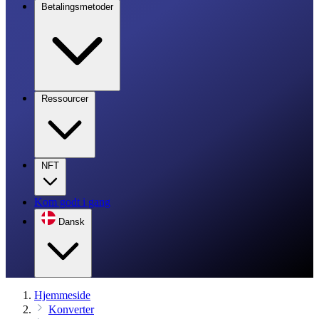
Betalingsmetoder
Ressourcer
NFT
Kom godt i gang
Dansk
Hjemmeside
Konverter