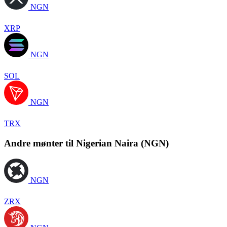
NGN
XRP
NGN
SOL
NGN
TRX
Andre mønter til Nigerian Naira (NGN)
NGN
ZRX