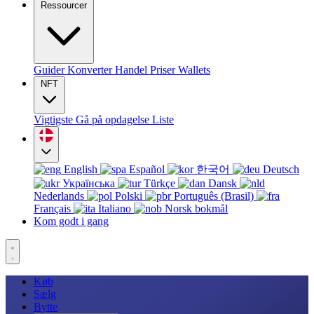
Ressourcer
Guider
Konverter
Handel
Priser
Wallets
NFT
Vigtigste
Gå på opdagelse
Liste
English
Español
한국어
Deutsch
Українська
Türkçe
Dansk
Nederlands
Polski
Português (Brasil)
Français
Italiano
Norsk bokmål
Kom godt i gang
Køb
Sælg
Bytte