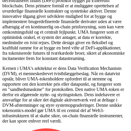
decentraliseret finans (DeFi) protokol bygget på Ethereum
blockchain. Dens primære formål er at muliggøre oprettelsen af
uvurderlige finansielle kontrakter og syntetiske aktiver. Denne
innovative tilgang giver udviklere mulighed for at bygge og
implementere brugerdefinerede finansielle derivater uden at være
afhængig af en kontinuerlig on-chain prisforsyning, som kan være
omkostningsfuld og et centralt fejlpunkt. UMA fungerer som et
optimistisk orakel, et system der antager, at data er korrekte,
medmindre en tvist rejses. Dette design giver en fleksibel og
kraftfuld ramme for at bygge en bred vifte af DeFi-applikationer,
fra tokeniserede futures til tværkædede broer, sikret af økonomiske
incitamenter frem for konstant datastreaming.
Kernen i UMA's arkitektur er dens Data Verification Mechanism
(DVM), et menneskedrevet tvistbilæggelseslag. Når en datatvist
opstår, bliver UMA-tokenholdere opfordret til at stemme og
rapportere om den korrekte pris eller datapunkt, og fungerer som
en "sandhedsmaskine" for protokollen. Den native UMA-token er
derfor en afgørende nytte- og styringstoken. Dens indehavere er
ansvarlige for at sikre det digitale aktivnetværk ved at deltage i
DVM-afstemninger og styre systemopgraderinger. Denne unikke
tokenomics-model gør UMA til en central del af Web3-
infrastrukturen til at skabe sikre, on-chain finansielle instrumenter,
der kan spore enhver reel værdi.