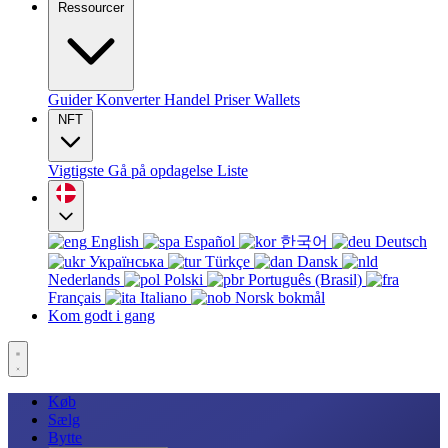
Ressourcer
Guider
Konverter
Handel
Priser
Wallets
NFT
Vigtigste
Gå på opdagelse
Liste
English
Español
한국어
Deutsch
Українська
Türkçe
Dansk
Nederlands
Polski
Português (Brasil)
Français
Italiano
Norsk bokmål
Kom godt i gang
Køb
Sælg
Bytte