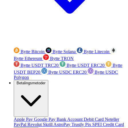
Bytte Bitcoin
Bytte Solana
Bytte Litecoin
Bytte Ethereum
Bytte TRON
Bytte USDT TRC20
Bytte USDT ERC20
Bytte
USDT BEP20
Bytte USDC ERC20
Bytte USDC
Polygon
Betalingsmetoder
Apple Pay
Google Pay
Bank Account
Debit Card
Neteller
PayPal
Revolut
Skrill
AstroPay
Trustly
Pix
SPEI
Credit Card