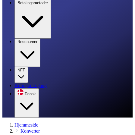
Betalingsmetoder
Ressourcer
NFT
Kom godt i gang
Dansk
Hjemmeside
Konverter