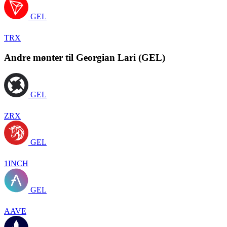
GEL
TRX
Andre mønter til Georgian Lari (GEL)
GEL
ZRX
GEL
1INCH
GEL
AAVE