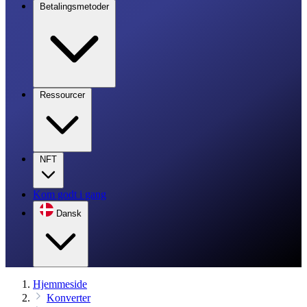
Betalingsmetoder
Ressourcer
NFT
Kom godt i gang
Dansk
Hjemmeside
Konverter