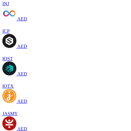
INJ
AED
ICP
AED
IOST
AED
IOTX
AED
JASMY
AED