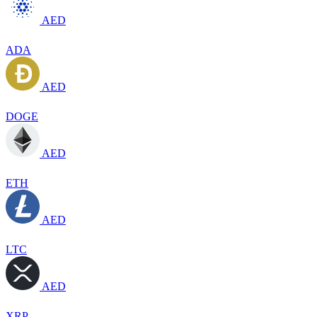
AED
ADA
AED
DOGE
AED
ETH
AED
LTC
AED
XRP