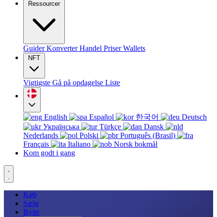
Ressourcer
Guider
Konverter
Handel
Priser
Wallets
NFT
Vigtigste
Gå på opdagelse
Liste
English
Español
한국어
Deutsch
Українська
Türkçe
Dansk
Nederlands
Polski
Português (Brasil)
Français
Italiano
Norsk bokmål
Kom godt i gang
Køb
Sælg
Bytte