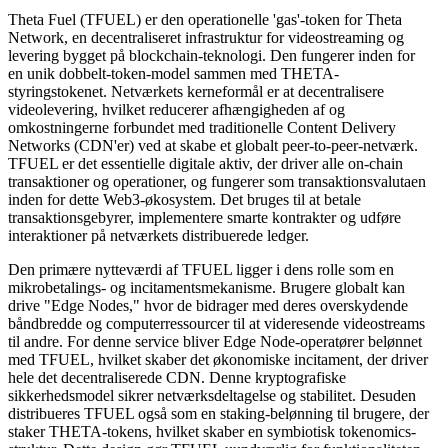
Theta Fuel (TFUEL) er den operationelle 'gas'-token for Theta
Network, en decentraliseret infrastruktur for videostreaming og
levering bygget på blockchain-teknologi. Den fungerer inden for
en unik dobbelt-token-model sammen med THETA-
styringstokenet. Netværkets kerneformål er at decentralisere
videolevering, hvilket reducerer afhængigheden af og
omkostningerne forbundet med traditionelle Content Delivery
Networks (CDN'er) ved at skabe et globalt peer-to-peer-netværk.
TFUEL er det essentielle digitale aktiv, der driver alle on-chain
transaktioner og operationer, og fungerer som transaktionsvalutaen
inden for dette Web3-økosystem. Det bruges til at betale
transaktionsgebyrer, implementere smarte kontrakter og udføre
interaktioner på netværkets distribuerede ledger.
Den primære nytteværdi af TFUEL ligger i dens rolle som en
mikrobetalings- og incitamentsmekanisme. Brugere globalt kan
drive "Edge Nodes," hvor de bidrager med deres overskydende
båndbredde og computerressourcer til at videresende videostreams
til andre. For denne service bliver Edge Node-operatører belønnet
med TFUEL, hvilket skaber det økonomiske incitament, der driver
hele det decentraliserede CDN. Denne kryptografiske
sikkerhedsmodel sikrer netværksdeltagelse og stabilitet. Desuden
distribueres TFUEL også som en staking-belønning til brugere, der
staker THETA-tokens, hvilket skaber en symbiotisk tokenomics-