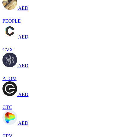
AED
PEOPLE
AED
CVX
AED
ATOM
AED
CTC
AED
CRV