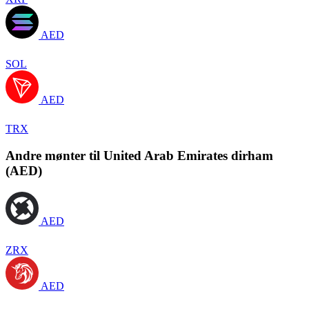
AED
SOL
AED
TRX
Andre mønter til United Arab Emirates dirham
(AED)
AED
ZRX
AED