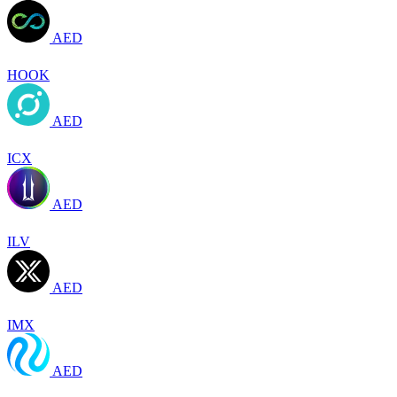
AED
HOOK
AED
ICX
AED
ILV
AED
IMX
AED