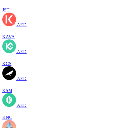
JST
AED
KAVA
AED
KCS
AED
KSM
AED
KNC