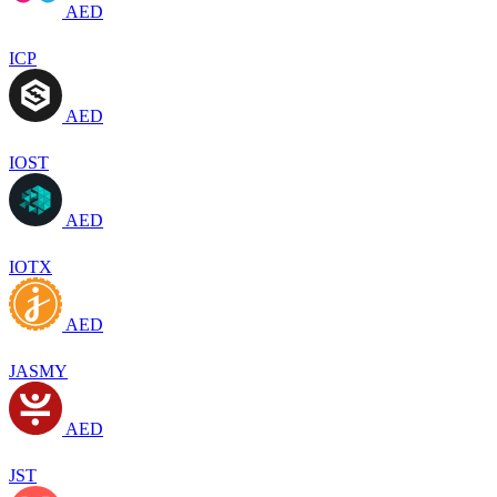
AED
ICP
AED
IOST
AED
IOTX
AED
JASMY
AED
JST