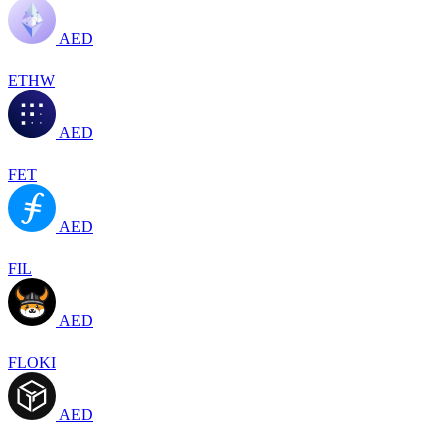
AED
ETHW
AED
FET
AED
FIL
AED
FLOKI
AED