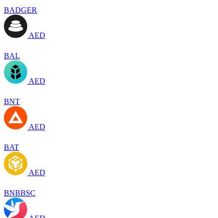
BADGER
AED
BAL
AED
BNT
AED
BAT
AED
BNBBSC