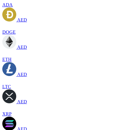
ADA
AED
DOGE
AED
ETH
AED
LTC
AED
XRP
AED