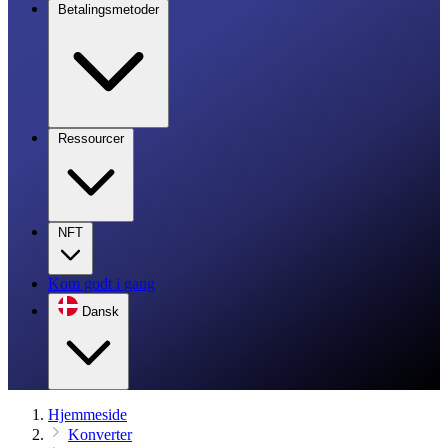
Betalingsmetoder
Ressourcer
NFT
Kom godt i gang
Dansk
Hjemmeside
Konverter