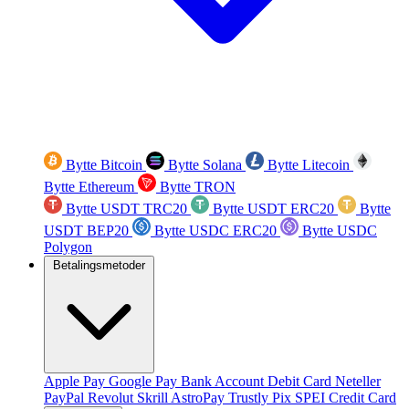
Bytte Bitcoin
Bytte Solana
Bytte Litecoin
Bytte Ethereum
Bytte TRON
Bytte USDT TRC20
Bytte USDT ERC20
Bytte
USDT BEP20
Bytte USDC ERC20
Bytte USDC
Polygon
Betalingsmetoder
Apple Pay
Google Pay
Bank Account
Debit Card
Neteller
PayPal
Revolut
Skrill
AstroPay
Trustly
Pix
SPEI
Credit Card