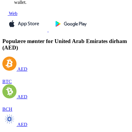
wallet.
Web
Populære mønter for United Arab Emirates dirham
(AED)
AED
BTC
AED
BCH
AED