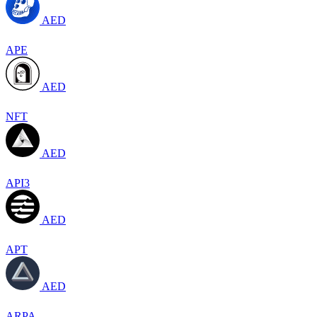
AED
APE
AED
NFT
AED
API3
AED
APT
AED
ARPA