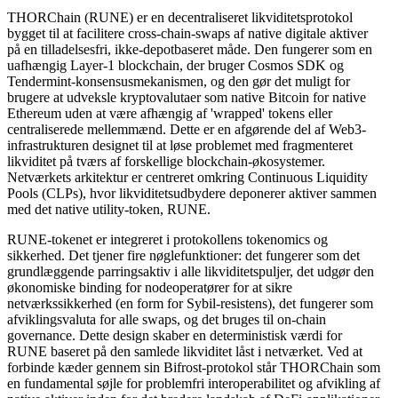
THORChain (RUNE) er en decentraliseret likviditetsprotokol
bygget til at facilitere cross-chain-swaps af native digitale aktiver
på en tilladelsesfri, ikke-depotbaseret måde. Den fungerer som en
uafhængig Layer-1 blockchain, der bruger Cosmos SDK og
Tendermint-konsensusmekanismen, og den gør det muligt for
brugere at udveksle kryptovalutaer som native Bitcoin for native
Ethereum uden at være afhængig af 'wrapped' tokens eller
centraliserede mellemmænd. Dette er en afgørende del af Web3-
infrastrukturen designet til at løse problemet med fragmenteret
likviditet på tværs af forskellige blockchain-økosystemer.
Netværkets arkitektur er centreret omkring Continuous Liquidity
Pools (CLPs), hvor likviditetsudbydere deponerer aktiver sammen
med det native utility-token, RUNE.
RUNE-tokenet er integreret i protokollens tokenomics og
sikkerhed. Det tjener fire nøglefunktioner: det fungerer som det
grundlæggende parringsaktiv i alle likviditetspuljer, det udgør den
økonomiske binding for nodeoperatører for at sikre
netværkssikkerhed (en form for Sybil-resistens), det fungerer som
afviklingsvaluta for alle swaps, og det bruges til on-chain
governance. Dette design skaber en deterministisk værdi for
RUNE baseret på den samlede likviditet låst i netværket. Ved at
forbinde kæder gennem sin Bifrost-protokol står THORChain som
en fundamental søjle for problemfri interoperabilitet og afvikling af