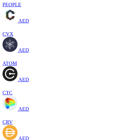
PEOPLE
AED
CVX
AED
ATOM
AED
CTC
AED
CRV
AED