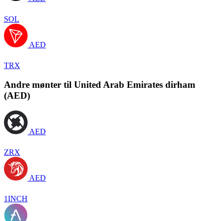
SOL
AED
TRX
Andre mønter til United Arab Emirates dirham
(AED)
AED
ZRX
AED
1INCH