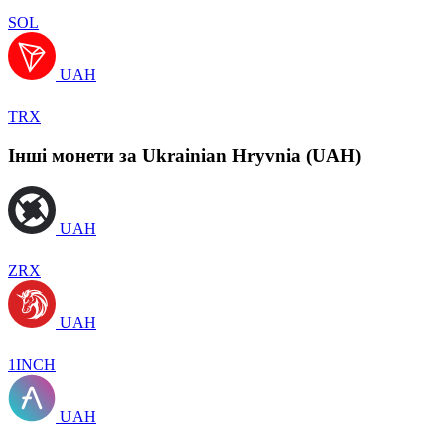
SOL
UAH
TRX
Інші монети за Ukrainian Hryvnia (UAH)
UAH
ZRX
UAH
1INCH
UAH