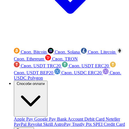
Своп. Bitcoin
Своп. Solana
Своп. Litecoin
Своп. Ethereum
Своп. TRON
Своп. USDT TRC20
Своп. USDT ERC20
Своп. USDT BEP20
Своп. USDC ERC20
Своп.
USDC Polygon
Способи оплати
Apple Pay
Google Pay
Bank Account
Debit Card
Neteller
PayPal
Revolut
Skrill
AstroPay
Trustly
Pix
SPEI
Credit Card