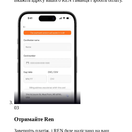
Вкажіть адресу вашого REN гаманця і зробіть оплату.
03
Отримайте
Ren
Завершіть платіж, і REN буде надіслано на ваш