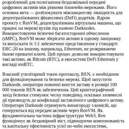
розроблений для полегшення бездозвільної передачі
цифрових активів між різними блокчейн-мережами. Його
основна мета — розблокувати міжланцюгову ліквідність для
децентралізованих фінансових (DeFi) додатків. Ядром
проекту є RenVM, децентралізована віртуальна машина, що
працює на мережі вузлів під назвою Darknodes.
Використовуючи безпечні багатосторонні обчислення
(sMPC), RenVM може зберігати активи в одному ланцюжку
та випускати їх 1:1 забезпечене представлення у стандарті
ERC-20 на іншому, наприклад, Ethereum, не розкриваючи
базові приватні ключі. Цей процес дозволяє використовувати
такі активи, як Bitcoin (BTC), в екосистемі DeFi Ethereum у
вигляді renBTC.
Власний утилітарний токен протоколу, REN, є необхідним
для функціонування та безпеки мережі. Щоб запустити
Darknode, оператори повинні внести заставу в розмірі 100
000 токенів REN як забезпечення. Цей криптографічний
захід безпеки стимулює чесну поведінку, оскільки зловмисні
дії призведуть до конфіскації заставленого цифрового активу.
Оператори Darknode отримують винагороду з комісій, що
генеруються від передачі активів через RenVM. Як
фундаментальна частина інфраструктури Web3, Ren
функціонує як бездовірний міст, підвищуючи компонованість
та капітальну ефективність усієї он-чейн екосистеми,