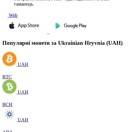
гаманець.
Web
Популярні монети за Ukrainian Hryvnia (UAH)
UAH
BTC
UAH
BCH
UAH