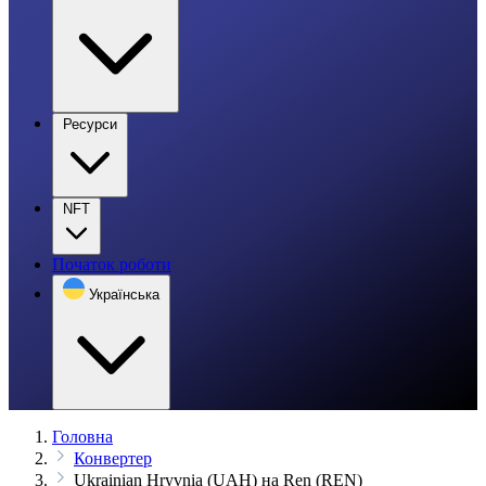
Ресурси
NFT
Початок роботи
Українська
Головна
Конвертер
Ukrainian Hryvnia (UAH) на Ren (REN)