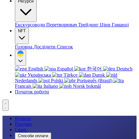
Ресурси
Екскурсоводи
Перетворювач
Трейдинг
Ціни
Гаманці
NFT
Головна
Дослідити
Список
English
Español
한국어
Deutsch
Українська
Türkçe
Dansk
Nederlands
Polski
Português (Brasil)
Français
Italiano
Norsk bokmål
Початок роботи
Купити
Продаю
Своп.
Способи оплати