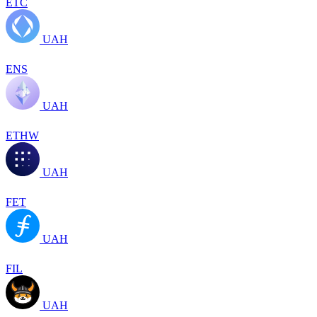
ETC
UAH
ENS
UAH
ETHW
UAH
FET
UAH
FIL
UAH