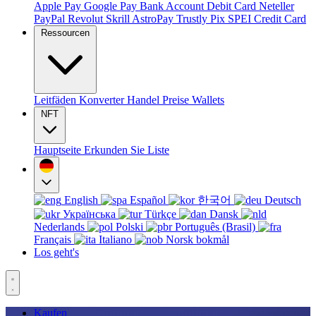
Apple Pay
Google Pay
Bank Account
Debit Card
Neteller
PayPal
Revolut
Skrill
AstroPay
Trustly
Pix
SPEI
Credit Card
Ressourcen
Leitfäden
Konverter
Handel
Preise
Wallets
NFT
Hauptseite
Erkunden Sie
Liste
English
Español
한국어
Deutsch
Українська
Türkçe
Dansk
Nederlands
Polski
Português (Brasil)
Français
Italiano
Norsk bokmål
Los geht's
Kaufen