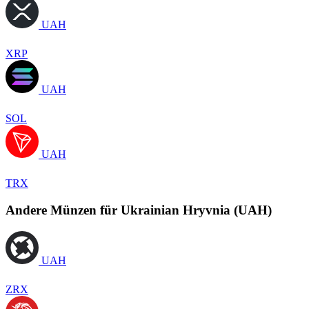
UAH
XRP
UAH
SOL
UAH
TRX
Andere Münzen für Ukrainian Hryvnia (UAH)
UAH
ZRX