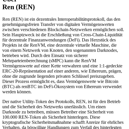
Ren (REN)
Ren (REN) ist ein dezentrales Interoperabilitätsprotokoll, das den
genehmigungsfreien Transfer von digitalen Vermögenswerten
zwischen verschiedenen Blockchain-Netzwerken ermöglichen soll.
Sein Hauptzweck ist die Erschließung von Cross-Chain-Liquidität
für dezentrale Finanzanwendungen (DeFi). Das Herzstück des
Projekts ist die RenVM, eine dezentrale virtuelle Maschine, die
von einem Netzwerk von Knoten, den sogenannten Darknodes,
betrieben wird. Durch den Einsatz von sicherer
Mehrparteienberechnung (sMPC) kann die RenVM
Vermögenswerte auf einer Kette verwahren und eine 1:1-gedeckte
ERC-20-Repräsentation auf einer anderen, wie Ethereum, prägen,
ohne die zugrunde liegenden privaten Schlüssel preiszugeben.
Dieser Prozess ermöglicht es, dass Vermögenswerte wie Bitcoin
(BTC) als renBTC im DeFi-Ökosystem von Ethereum verwendet
werden können.
Der native Utility-Token des Protokolls, REN, ist für den Betrieb
und die Sicherheit des Netzwerks unerlässlich. Um einen
Darknode zu betreiben, müssen Betreiber eine Sicherheit von
100.000 REN-Token als Sicherheit hinterlegen. Diese
kryptografische Sicherheitsmaßnahme schafft Anreize für ehrliches
Verhalten, da böswillige Handlungen zum Verfall des hinterlegten