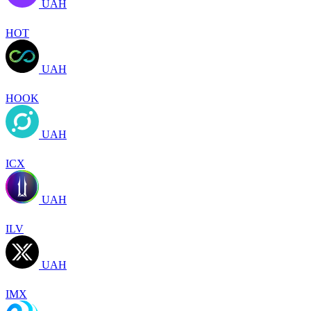
UAH
HOT
UAH
HOOK
UAH
ICX
UAH
ILV
UAH
IMX