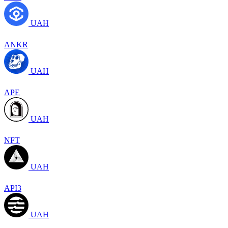
UAH
ANKR
UAH
APE
UAH
NFT
UAH
API3
UAH