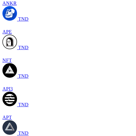
ANKR
TND
APE
TND
NFT
TND
API3
TND
APT
TND