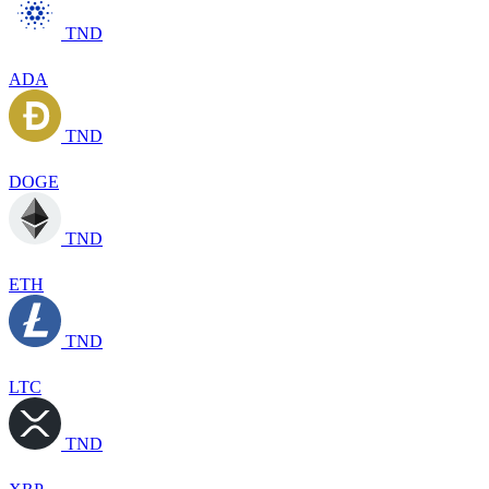
TND
ADA
TND
DOGE
TND
ETH
TND
LTC
TND