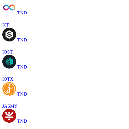
TND
ICP
TND
IOST
TND
IOTX
TND
JASMY
TND