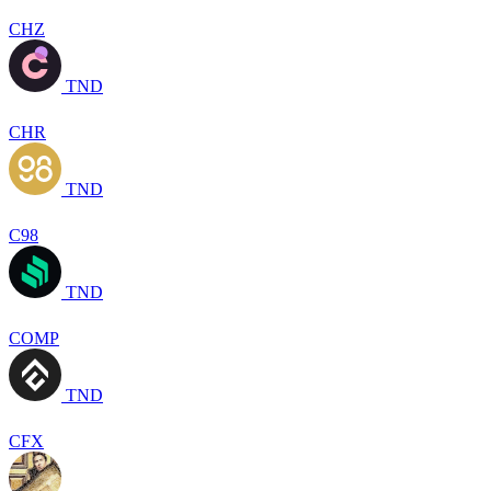
CHZ
TND
CHR
TND
C98
TND
COMP
TND
CFX