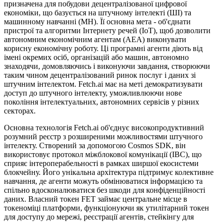
призначена для побудови децентралізованої цифрової
економіки, що базується на штучному інтелекті (ШІ) та
машинному навчанні (МН). Її основна мета - об'єднати
пристрої та алгоритми Інтернету речей (IoT), щоб дозволити
автономним економічним агентам (АЕА) виконувати
корисну економічну роботу. Ці програмні агенти діють від
імені окремих осіб, організацій або машин, автономно
знаходячи, домовляючись і виконуючи завдання, створюючи
таким чином децентралізований ринок послуг і даних зі
штучним інтелектом. Fetch.ai має на меті демократизувати
доступ до штучного інтелекту, уможливлюючи нове
покоління інтелектуальних, автономних сервісів у різних
секторах.
Основна технологія Fetch.ai об'єднує високопродуктивний
розумний реєстр з розширеними можливостями штучного
інтелекту. Створений за допомогою Cosmos SDK, він
використовує протокол міжблокової комунікації (IBC), що
сприяє інтероперабельності в рамках ширшої екосистеми
блокчейну. Його унікальна архітектура підтримує колективне
навчання, де агенти можуть обмінюватися інформацією та
спільно вдосконалюватися без шкоди для конфіденційності
даних. Власний токен FET займає центральне місце в
токеноміці платформи, функціонуючи як утилітарний токен
для доступу до мережі, реєстрації агентів, стейкінгу для