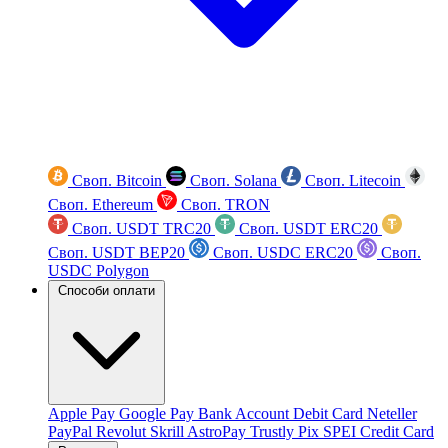
Своп. Bitcoin
Своп. Solana
Своп. Litecoin
Своп. Ethereum
Своп. TRON
Своп. USDT TRC20
Своп. USDT ERC20
Своп. USDT BEP20
Своп. USDC ERC20
Своп.
USDC Polygon
Способи оплати
Apple Pay
Google Pay
Bank Account
Debit Card
Neteller
PayPal
Revolut
Skrill
AstroPay
Trustly
Pix
SPEI
Credit Card