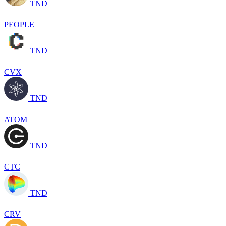
TND
PEOPLE
TND
CVX
TND
ATOM
TND
CTC
TND
CRV