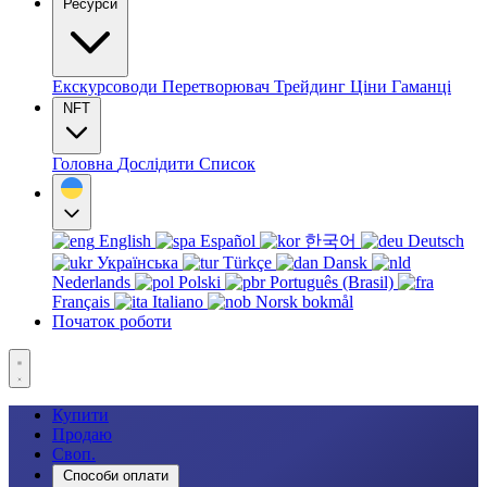
Ресурси
Екскурсоводи
Перетворювач
Трейдинг
Ціни
Гаманці
NFT
Головна
Дослідити
Список
English
Español
한국어
Deutsch
Українська
Türkçe
Dansk
Nederlands
Polski
Português (Brasil)
Français
Italiano
Norsk bokmål
Початок роботи
Купити
Продаю
Своп.
Способи оплати