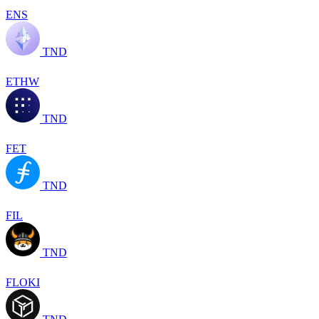
ENS
TND
ETHW
TND
FET
TND
FIL
TND
FLOKI