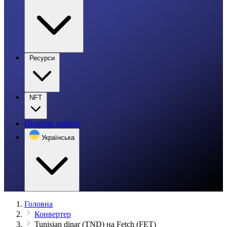
Ресурси
NFT
Початок роботи
Українська
Головна
Конвертер
Tunisian dinar (TND) на Fetch (FET)