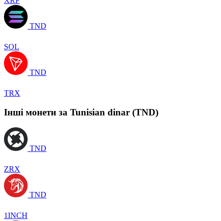
XRP
TND
SOL
TND
TRX
Інші монети за Tunisian dinar (TND)
TND
ZRX
TND
1INCH