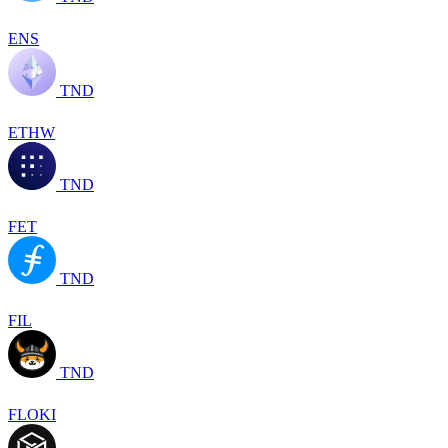
ENS
TND
ETHW
TND
FET
TND
FIL
TND
FLOKI