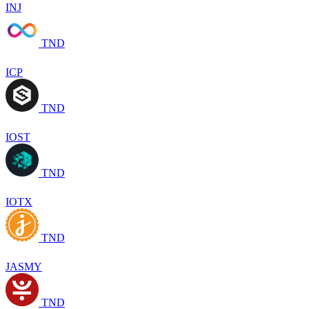
INJ
TND
ICP
TND
IOST
TND
IOTX
TND
JASMY
TND