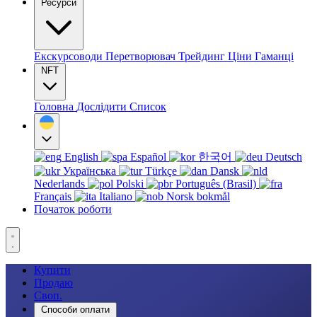
Ресурси
Екскурсоводи
Перетворювач
Трейдинг
Ціни
Гаманці
NFT
Головна
Дослідити
Список
English
Español
한국어
Deutsch
Українська
Türkçe
Dansk
Nederlands
Polski
Português (Brasil)
Français
Italiano
Norsk bokmål
Початок роботи
Купити
Продаю
Своп.
Способи оплати