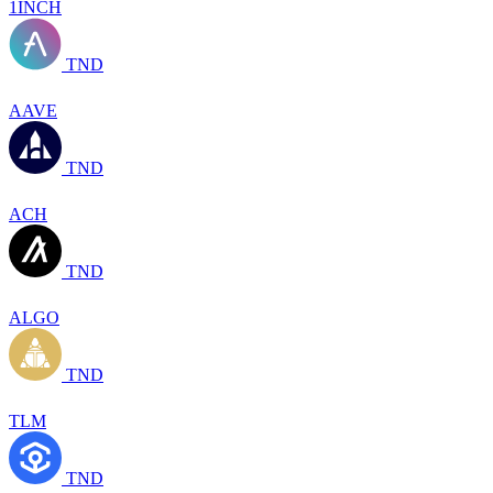
1INCH
TND
AAVE
TND
ACH
TND
ALGO
TND
TLM
TND