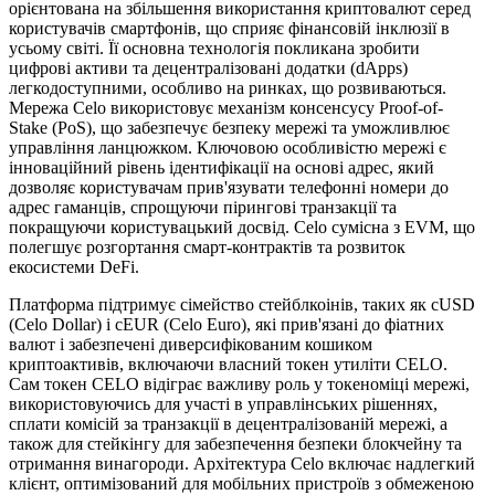
орієнтована на збільшення використання криптовалют серед
користувачів смартфонів, що сприяє фінансовій інклюзії в
усьому світі. Її основна технологія покликана зробити
цифрові активи та децентралізовані додатки (dApps)
легкодоступними, особливо на ринках, що розвиваються.
Мережа Celo використовує механізм консенсусу Proof-of-
Stake (PoS), що забезпечує безпеку мережі та уможливлює
управління ланцюжком. Ключовою особливістю мережі є
інноваційний рівень ідентифікації на основі адрес, який
дозволяє користувачам прив'язувати телефонні номери до
адрес гаманців, спрощуючи пірингові транзакції та
покращуючи користувацький досвід. Celo сумісна з EVM, що
полегшує розгортання смарт-контрактів та розвиток
екосистеми DeFi.
Платформа підтримує сімейство стейблкоінів, таких як cUSD
(Celo Dollar) і cEUR (Celo Euro), які прив'язані до фіатних
валют і забезпечені диверсифікованим кошиком
криптоактивів, включаючи власний токен утиліти CELO.
Сам токен CELO відіграє важливу роль у токеноміці мережі,
використовуючись для участі в управлінських рішеннях,
сплати комісій за транзакції в децентралізованій мережі, а
також для стейкінгу для забезпечення безпеки блокчейну та
отримання винагороди. Архітектура Celo включає надлегкий
клієнт, оптимізований для мобільних пристроїв з обмеженою