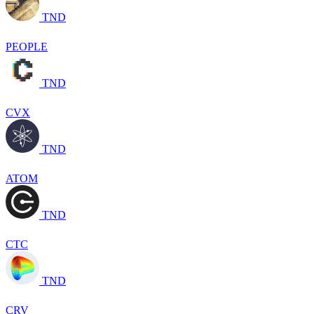
TND
PEOPLE
TND
CVX
TND
ATOM
TND
CTC
TND
CRV