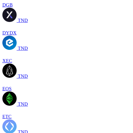
DGB
TND
DYDX
TND
XEC
TND
EOS
TND
ETC
TND