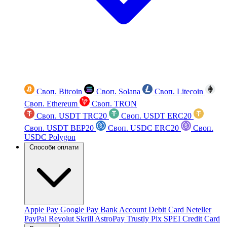
Своп. Bitcoin
Своп. Solana
Своп. Litecoin
Своп. Ethereum
Своп. TRON
Своп. USDT TRC20
Своп. USDT ERC20
Своп. USDT BEP20
Своп. USDC ERC20
Своп.
USDC Polygon
Способи оплати
Apple Pay
Google Pay
Bank Account
Debit Card
Neteller
PayPal
Revolut
Skrill
AstroPay
Trustly
Pix
SPEI
Credit Card