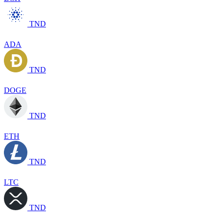
TND
ADA
TND
DOGE
TND
ETH
TND
LTC
TND