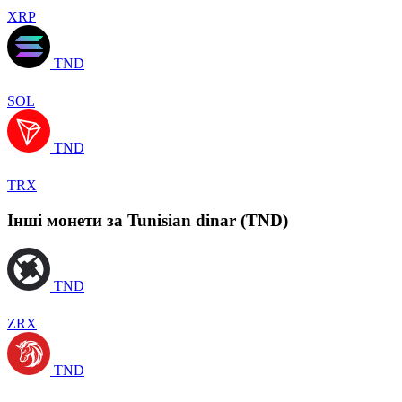
XRP
TND
SOL
TND
TRX
Інші монети за Tunisian dinar (TND)
TND
ZRX
TND