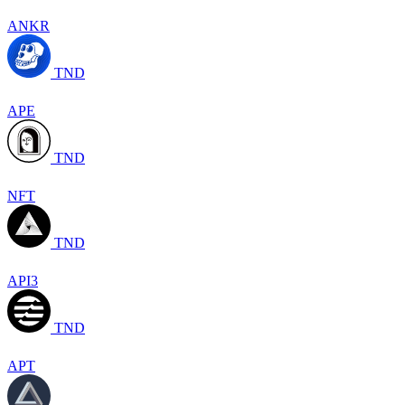
ANKR
TND
APE
TND
NFT
TND
API3
TND
APT