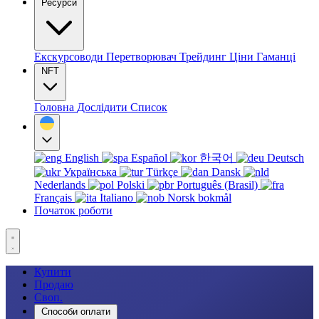
Ресурси
Екскурсоводи
Перетворювач
Трейдинг
Ціни
Гаманці
NFT
Головна
Дослідити
Список
English
Español
한국어
Deutsch
Українська
Türkçe
Dansk
Nederlands
Polski
Português (Brasil)
Français
Italiano
Norsk bokmål
Початок роботи
Купити
Продаю
Своп.
Способи оплати