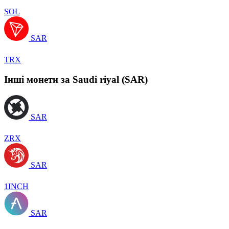
SOL
SAR
TRX
Інші монети за Saudi riyal (SAR)
SAR
ZRX
SAR
1INCH
SAR