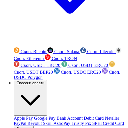
Своп. Bitcoin
Своп. Solana
Своп. Litecoin
Своп. Ethereum
Своп. TRON
Своп. USDT TRC20
Своп. USDT ERC20
Своп. USDT BEP20
Своп. USDC ERC20
Своп.
USDC Polygon
Способи оплати
Apple Pay
Google Pay
Bank Account
Debit Card
Neteller
PayPal
Revolut
Skrill
AstroPay
Trustly
Pix
SPEI
Credit Card