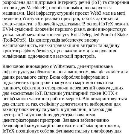
розроблена для підтримки Інтернету речей (IoT) та створення
основи для MachineFi, нової економіки, що керується
машинами. Цей інфраструктурний проєкт Web3 має на меті
безпечно з'єднувати реальні пристрої, такі як датчики та
смарт-гаджети, з блокчейн-додатками. В основі IoTeX лежить
EVM-сумісний блокчейн першого рівня, який використовує
унікальний механізм консенсусу Roll-Delegated Proof of Stake
(Roll-DPoS). Ця конструкція забезпечує високу
масштабованість, низькі транзакційні витрати та надійну
криптографічну безпеку, що є важливим для керування
мільйонами одночасних взаємодій пристроїв.
Ключовою інновацією є W3bstream, децентралізована
інфраструктура обчислень поза ланцюгом, яка діє як міст для
даних реального світу. Вона обробляє інформацію з
підключених пристроїв і запускає смарт-контракти на
ланцюгу, ефективно створюючи перевірений оракул даних
для екосистеми IoT. Власний утилітарний токен IOTX є
невід'ємною частиною роботи мережі. Він використовується
для сплати за газ, стейкінгу делегатами та виборцями для
захисту блокчейну та участі в управлінні, а також для
реєстрації та управління децентралізованими
ідентифікаторами пристроїв. Завдяки забезпеченню
бездовірної комунікації та автоматизації між пристроями,
IoTeX позиціонує себе як фундаментальну платформу для