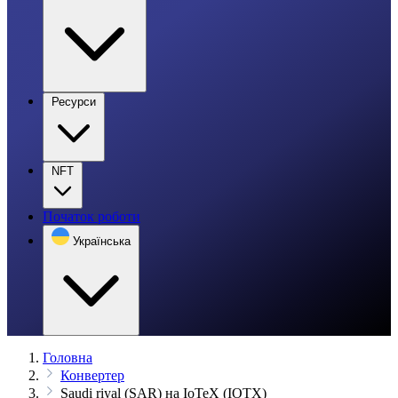
Ресурси
NFT
Початок роботи
Українська
Головна
Конвертер
Saudi riyal (SAR) на IoTeX (IOTX)