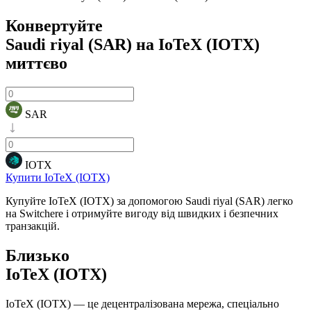
Конвертуйте
Saudi riyal (SAR) на IoTeX (IOTX)
миттєво
SAR
IOTX
Купити IoTeX (IOTX)
Купуйте IoTeX (IOTX) за допомогою Saudi riyal (SAR) легко
на Switchere і отримуйте вигоду від швидких і безпечних
транзакцій.
Близько
IoTeX (IOTX)
IoTeX (IOTX) — це децентралізована мережа, спеціально