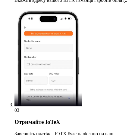
Вкажіть адресу вашого IOTX гаманця і зробіть оплату.
03
Отримайте
IoTeX
Завершіть платіж, і IOTX буде надіслано на ваш