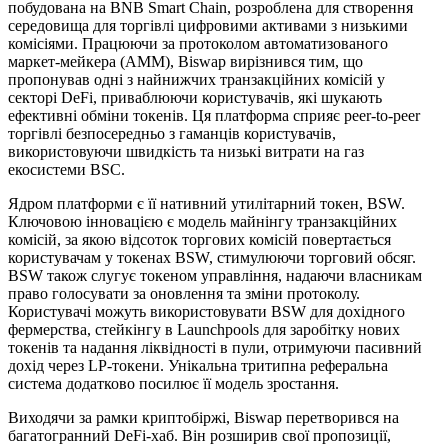
побудована на BNB Smart Chain, розроблена для створення
середовища для торгівлі цифровими активами з низькими
комісіями. Працюючи за протоколом автоматизованого
маркет-мейкера (AMM), Biswap вирізнився тим, що
пропонував одні з найнижчих транзакційних комісій у
секторі DeFi, приваблюючи користувачів, які шукають
ефективні обміни токенів. Ця платформа сприяє peer-to-peer
торгівлі безпосередньо з гаманців користувачів,
використовуючи швидкість та низькі витрати на газ
екосистеми BSC.
Ядром платформи є її нативний утилітарний токен, BSW.
Ключовою інновацією є модель майнінгу транзакційних
комісій, за якою відсоток торгових комісій повертається
користувачам у токенах BSW, стимулюючи торговий обсяг.
BSW також слугує токеном управління, надаючи власникам
право голосувати за оновлення та зміни протоколу.
Користувачі можуть використовувати BSW для дохідного
фермерства, стейкінгу в Launchpools для заробітку нових
токенів та надання ліквідності в пули, отримуючи пасивний
дохід через LP-токени. Унікальна тритипна реферальна
система додатково посилює її модель зростання.
Виходячи за рамки криптобіржі, Biswap перетворився на
багатогранний DeFi-хаб. Він розширив свої пропозиції,