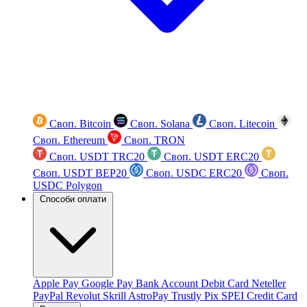
Своп. Bitcoin
Своп. Solana
Своп. Litecoin
Своп. Ethereum
Своп. TRON
Своп. USDT TRC20
Своп. USDT ERC20
Своп. USDT BEP20
Своп. USDC ERC20
Своп.
USDC Polygon
Способи оплати
Apple Pay
Google Pay
Bank Account
Debit Card
Neteller
PayPal
Revolut
Skrill
AstroPay
Trustly
Pix
SPEI
Credit Card