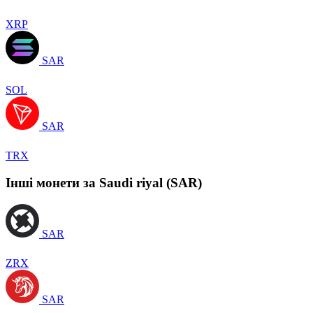
XRP
SAR
SOL
SAR
TRX
Інші монети за Saudi riyal (SAR)
SAR
ZRX
SAR