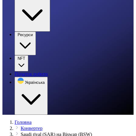
Ресурси
NFT
Початок роботи
Українська
Головна
Конвертер
Saudi riyal (SAR) на Biswap (BSW)