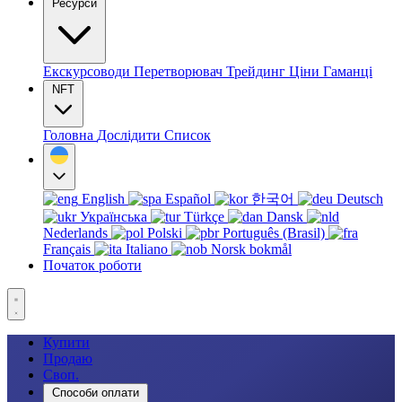
Ресурси
Екскурсоводи
Перетворювач
Трейдинг
Ціни
Гаманці
NFT
Головна
Дослідити
Список
English
Español
한국어
Deutsch
Українська
Türkçe
Dansk
Nederlands
Polski
Português (Brasil)
Français
Italiano
Norsk bokmål
Початок роботи
Купити
Продаю
Своп.
Способи оплати