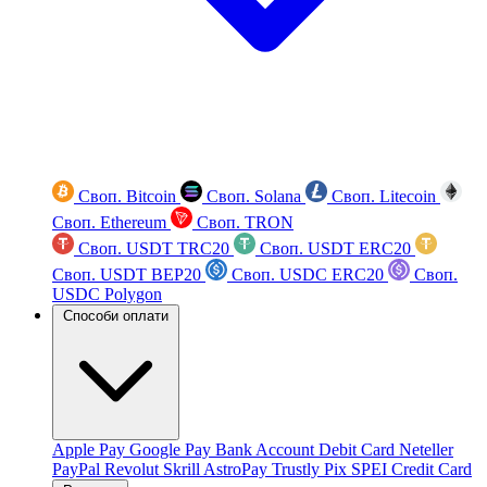
Своп. Bitcoin
Своп. Solana
Своп. Litecoin
Своп. Ethereum
Своп. TRON
Своп. USDT TRC20
Своп. USDT ERC20
Своп. USDT BEP20
Своп. USDC ERC20
Своп.
USDC Polygon
Способи оплати
Apple Pay
Google Pay
Bank Account
Debit Card
Neteller
PayPal
Revolut
Skrill
AstroPay
Trustly
Pix
SPEI
Credit Card