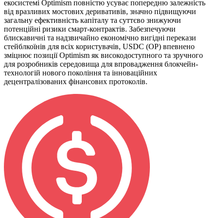
екосистемі Optimism повністю усуває попередню залежність
від вразливих мостових деривативів, значно підвищуючи
загальну ефективність капіталу та суттєво знижуючи
потенційні ризики смарт-контрактів. Забезпечуючи
блискавичні та надзвичайно економічно вигідні перекази
стейблкоїнів для всіх користувачів, USDC (OP) впевнено
зміцнює позиції Optimism як високодоступного та зручного
для розробників середовища для впровадження блокчейн-
технологій нового покоління та інноваційних
децентралізованих фінансових протоколів.