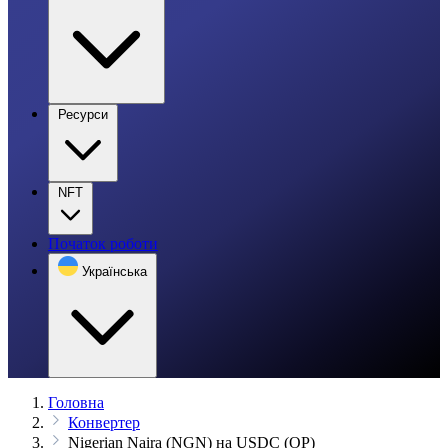
Ресурси
NFT
Початок роботи
Українська
Головна
Конвертер
Nigerian Naira (NGN) на USDC (OP)