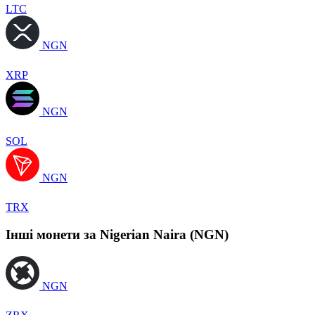
LTC
NGN
XRP
NGN
SOL
NGN
TRX
Інші монети за Nigerian Naira (NGN)
NGN