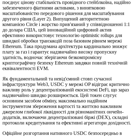
поєднує цінову стабільність провідного стейблкоїна, надійно
забезпеченого фіатними активами, з винятковою
масштабованістю передового рішення для масштабування
другого рівня (Layer 2). Випущений авторитетною
компанією Circle і жорстко прив'язаний у співвідношенні 1:1
до долара США, цей інноваційний цифровий актив
ефективно використовує технологію optimistic rollups для
швидкої обробки транзакцій поза базовим рівнем мережі
Ethereum. Така продумана архітектура кардинально знижує
плату за газ і гарантує надзвичайно високу пропускну
здатність, водночас зберігаючи безкомпромісну
криптографічну безпеку Ethereum завдяки повній технічній
еквівалентності EVM.
Як фундаментальний та невід'ємний стовп сучасної
інфраструктури Web3, USDC у мережі OP відіграє критично
важливу роль у децентралізованій екосистемі DeFi, що зараз
надзвичайно швидко розширюється. Цей токен слугує
основним засобом обміну, максимально надійним
інструментом збереження вартості та життєво важливим
джерелом глибокої ліквідності для різноманітних ончейн-
додатків, включаючи децентралізовані біржі (DEX), складні
протоколи кредитування та ефективні агрегатори дохідності.
Офіційне розгортання нативного USDC безпосередньо в