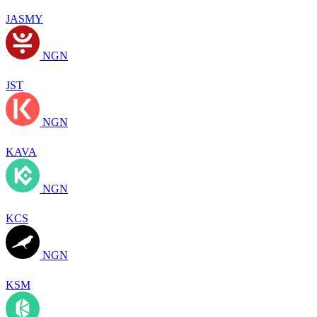
JASMY
NGN
JST
NGN
KAVA
NGN
KCS
NGN
KSM