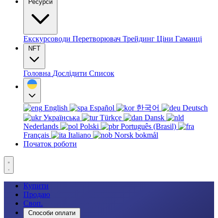
Ресурси
Екскурсоводи
Перетворювач
Трейдинг
Ціни
Гаманці
NFT
Головна
Дослідити
Список
English
Español
한국어
Deutsch
Українська
Türkçe
Dansk
Nederlands
Polski
Português (Brasil)
Français
Italiano
Norsk bokmål
Початок роботи
Купити
Продаю
Своп.
Способи оплати