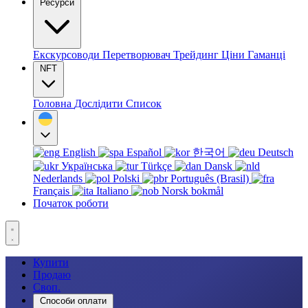
Ресурси
Екскурсоводи
Перетворювач
Трейдинг
Ціни
Гаманці
NFT
Головна
Дослідити
Список
English
Español
한국어
Deutsch
Українська
Türkçe
Dansk
Nederlands
Polski
Português (Brasil)
Français
Italiano
Norsk bokmål
Початок роботи
Купити
Продаю
Своп.
Способи оплати