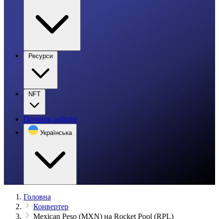
Ресурси
NFT
Початок роботи
Українська
Головна
Конвертер
Mexican Peso (MXN) на Rocket Pool (RPL)