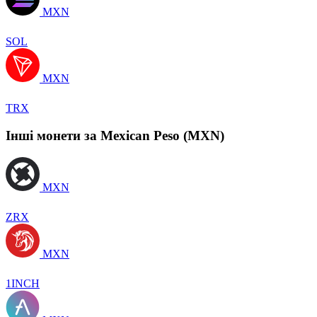
MXN
SOL
MXN
TRX
Інші монети за Mexican Peso (MXN)
MXN
ZRX
MXN
1INCH