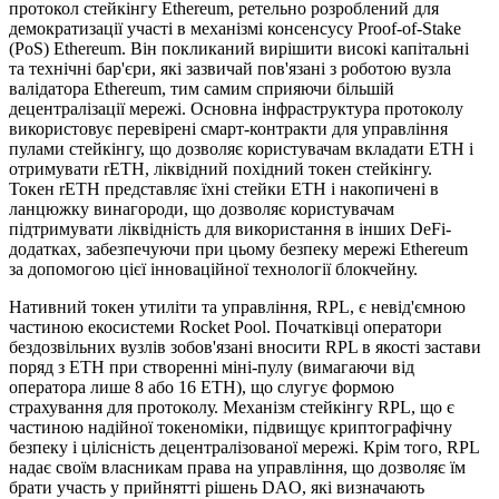
протокол стейкінгу Ethereum, ретельно розроблений для
демократизації участі в механізмі консенсусу Proof-of-Stake
(PoS) Ethereum. Він покликаний вирішити високі капітальні
та технічні бар'єри, які зазвичай пов'язані з роботою вузла
валідатора Ethereum, тим самим сприяючи більшій
децентралізації мережі. Основна інфраструктура протоколу
використовує перевірені смарт-контракти для управління
пулами стейкінгу, що дозволяє користувачам вкладати ETH і
отримувати rETH, ліквідний похідний токен стейкінгу.
Токен rETH представляє їхні стейки ETH і накопичені в
ланцюжку винагороди, що дозволяє користувачам
підтримувати ліквідність для використання в інших DeFi-
додатках, забезпечуючи при цьому безпеку мережі Ethereum
за допомогою цієї інноваційної технології блокчейну.
Нативний токен утиліти та управління, RPL, є невід'ємною
частиною екосистеми Rocket Pool. Початківці оператори
бездозвільних вузлів зобов'язані вносити RPL в якості застави
поряд з ETH при створенні міні-пулу (вимагаючи від
оператора лише 8 або 16 ETH), що слугує формою
страхування для протоколу. Механізм стейкінгу RPL, що є
частиною надійної токеноміки, підвищує криптографічну
безпеку і цілісність децентралізованої мережі. Крім того, RPL
надає своїм власникам права на управління, що дозволяє їм
брати участь у прийнятті рішень DAO, які визначають