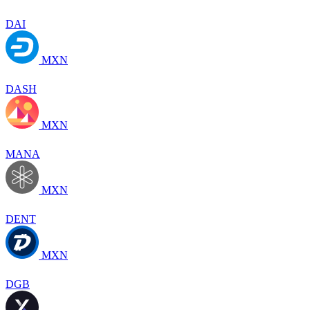
DAI
MXN
DASH
MXN
MANA
MXN
DENT
MXN
DGB