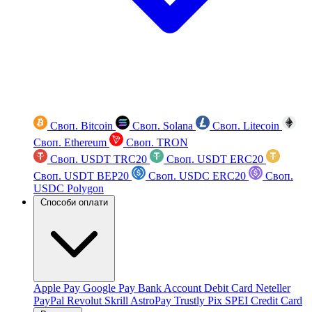
Своп. Bitcoin
Своп. Solana
Своп. Litecoin
Своп. Ethereum
Своп. TRON
Своп. USDT TRC20
Своп. USDT ERC20
Своп. USDT BEP20
Своп. USDC ERC20
Своп.
USDC Polygon
Способи оплати
Apple Pay
Google Pay
Bank Account
Debit Card
Neteller
PayPal
Revolut
Skrill
AstroPay
Trustly
Pix
SPEI
Credit Card