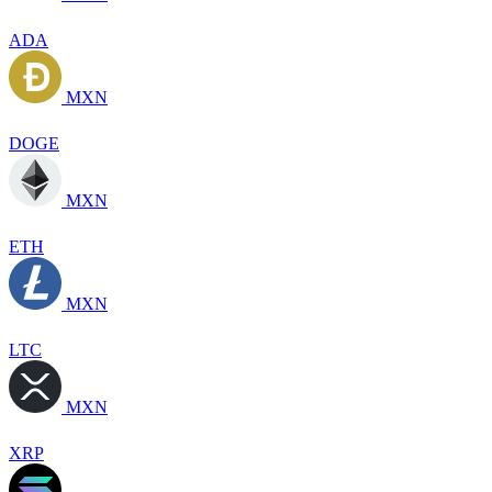
ADA
MXN
DOGE
MXN
ETH
MXN
LTC
MXN
XRP