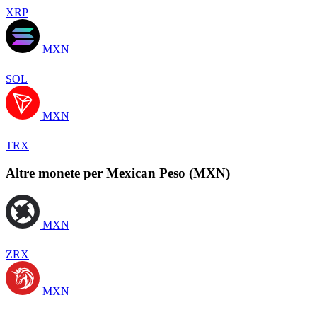
XRP
MXN
SOL
MXN
TRX
Altre monete per Mexican Peso (MXN)
MXN
ZRX
MXN