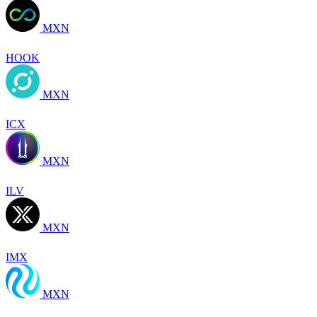
MXN
HOOK
MXN
ICX
MXN
ILV
MXN
IMX
MXN