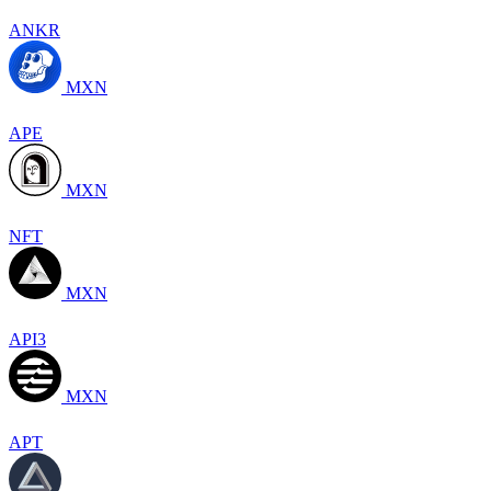
ANKR
MXN
APE
MXN
NFT
MXN
API3
MXN
APT