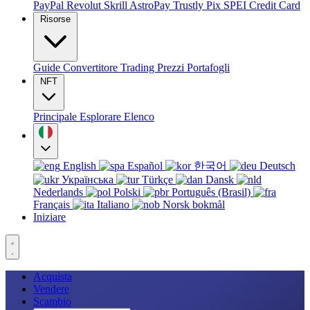
PayPal
Revolut
Skrill
AstroPay
Trustly
Pix
SPEI
Credit Card
Risorse
Guide
Convertitore
Trading
Prezzi
Portafogli
NFT
Principale
Esplorare
Elenco
English
Español
한국어
Deutsch
Українська
Türkçe
Dansk
Nederlands
Polski
Português (Brasil)
Français
Italiano
Norsk bokmål
Iniziare
Acquista
Vendere
Scambio