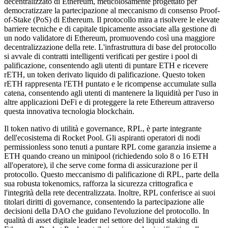
decentralizzato di Ethereum, meticolosamente progettato per
democratizzare la partecipazione al meccanismo di consenso Proof-
of-Stake (PoS) di Ethereum. Il protocollo mira a risolvere le elevate
barriere tecniche e di capitale tipicamente associate alla gestione di
un nodo validatore di Ethereum, promuovendo così una maggiore
decentralizzazione della rete. L'infrastruttura di base del protocollo
si avvale di contratti intelligenti verificati per gestire i pool di
palificazione, consentendo agli utenti di puntare ETH e ricevere
rETH, un token derivato liquido di palificazione. Questo token
rETH rappresenta l'ETH puntato e le ricompense accumulate sulla
catena, consentendo agli utenti di mantenere la liquidità per l'uso in
altre applicazioni DeFi e di proteggere la rete Ethereum attraverso
questa innovativa tecnologia blockchain.
Il token nativo di utilità e governance, RPL, è parte integrante
dell'ecosistema di Rocket Pool. Gli aspiranti operatori di nodi
permissionless sono tenuti a puntare RPL come garanzia insieme a
ETH quando creano un minipool (richiedendo solo 8 o 16 ETH
all'operatore), il che serve come forma di assicurazione per il
protocollo. Questo meccanismo di palificazione di RPL, parte della
sua robusta tokenomics, rafforza la sicurezza crittografica e
l'integrità della rete decentralizzata. Inoltre, RPL conferisce ai suoi
titolari diritti di governance, consentendo la partecipazione alle
decisioni della DAO che guidano l'evoluzione del protocollo. In
qualità di asset digitale leader nel settore del liquid staking di