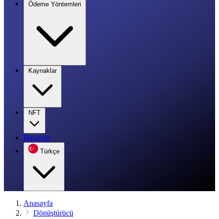
Ödeme Yöntemleri
Kaynaklar
NFT
Başlayın
Türkçe
Anasayfa
Dönüştürücü