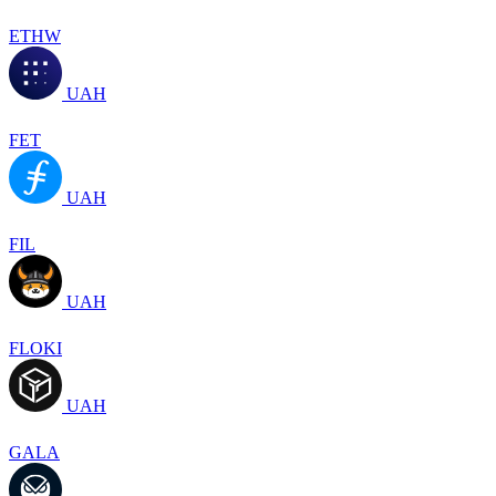
ETHW
UAH
FET
UAH
FIL
UAH
FLOKI
UAH
GALA