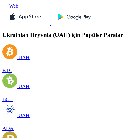
Web
Ukrainian Hryvnia (UAH) için Popüler Paralar
UAH
BTC
UAH
BCH
UAH
ADA