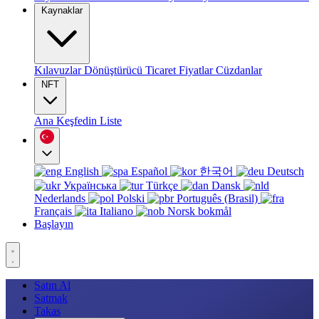
Kaynaklar
Kılavuzlar
Dönüştürücü
Ticaret
Fiyatlar
Cüzdanlar
NFT
Ana
Keşfedin
Liste
English
Español
한국어
Deutsch
Українська
Türkçe
Dansk
Nederlands
Polski
Português (Brasil)
Français
Italiano
Norsk bokmål
Başlayın
Satın Al
Satmak
Takas