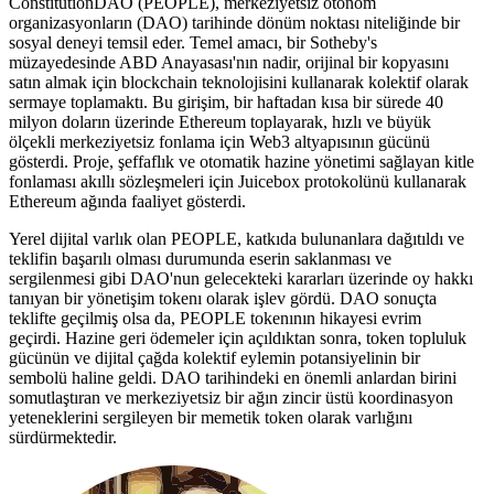
ConstitutionDAO (PEOPLE), merkeziyetsiz otonom
organizasyonların (DAO) tarihinde dönüm noktası niteliğinde bir
sosyal deneyi temsil eder. Temel amacı, bir Sotheby's
müzayedesinde ABD Anayasası'nın nadir, orijinal bir kopyasını
satın almak için blockchain teknolojisini kullanarak kolektif olarak
sermaye toplamaktı. Bu girişim, bir haftadan kısa bir sürede 40
milyon doların üzerinde Ethereum toplayarak, hızlı ve büyük
ölçekli merkeziyetsiz fonlama için Web3 altyapısının gücünü
gösterdi. Proje, şeffaflık ve otomatik hazine yönetimi sağlayan kitle
fonlaması akıllı sözleşmeleri için Juicebox protokolünü kullanarak
Ethereum ağında faaliyet gösterdi.
Yerel dijital varlık olan PEOPLE, katkıda bulunanlara dağıtıldı ve
teklifin başarılı olması durumunda eserin saklanması ve
sergilenmesi gibi DAO'nun gelecekteki kararları üzerinde oy hakkı
tanıyan bir yönetişim tokenı olarak işlev gördü. DAO sonuçta
teklifte geçilmiş olsa da, PEOPLE tokenının hikayesi evrim
geçirdi. Hazine geri ödemeler için açıldıktan sonra, token topluluk
gücünün ve dijital çağda kolektif eylemin potansiyelinin bir
sembolü haline geldi. DAO tarihindeki en önemli anlardan birini
somutlaştıran ve merkeziyetsiz bir ağın zincir üstü koordinasyon
yeteneklerini sergileyen bir memetik token olarak varlığını
sürdürmektedir.