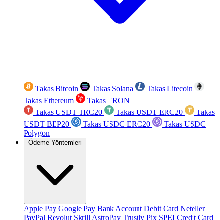
Takas Bitcoin
Takas Solana
Takas Litecoin
Takas Ethereum
Takas TRON
Takas USDT TRC20
Takas USDT ERC20
Takas
USDT BEP20
Takas USDC ERC20
Takas USDC
Polygon
Ödeme Yöntemleri
Apple Pay
Google Pay
Bank Account
Debit Card
Neteller
PayPal
Revolut
Skrill
AstroPay
Trustly
Pix
SPEI
Credit Card