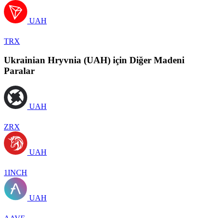
UAH
TRX
Ukrainian Hryvnia (UAH) için Diğer Madeni
Paralar
UAH
ZRX
UAH
1INCH
UAH