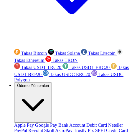
Takas Bitcoin
Takas Solana
Takas Litecoin
Takas Ethereum
Takas TRON
Takas USDT TRC20
Takas USDT ERC20
Takas
USDT BEP20
Takas USDC ERC20
Takas USDC
Polygon
Ödeme Yöntemleri
Apple Pay
Google Pay
Bank Account
Debit Card
Neteller
PayPal
Revolut
Skrill
AstroPay
Trustly
Pix
SPEI
Credit Card