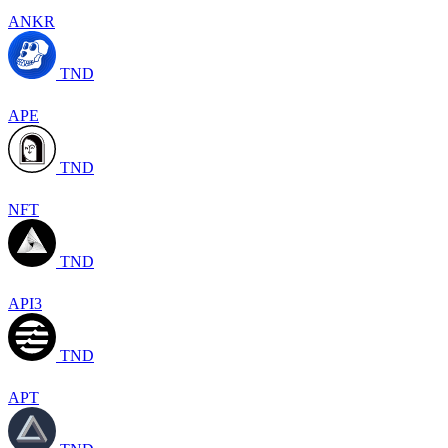
ANKR
TND
APE
TND
NFT
TND
API3
TND
APT