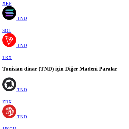
XRP
TND
SOL
TND
TRX
Tunisian dinar (TND) için Diğer Madeni Paralar
TND
ZRX
TND
1INCH