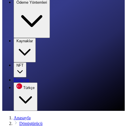
Ödeme Yöntemleri
Kaynaklar
NFT
Başlayın
Türkçe
Anasayfa
Dönüştürücü