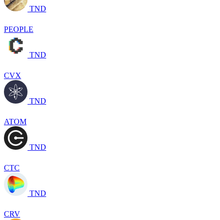
TND
PEOPLE
TND
CVX
TND
ATOM
TND
CTC
TND
CRV