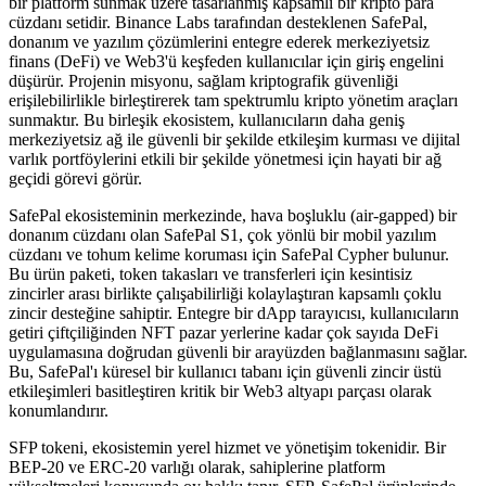
bir platform sunmak üzere tasarlanmış kapsamlı bir kripto para
cüzdanı setidir. Binance Labs tarafından desteklenen SafePal,
donanım ve yazılım çözümlerini entegre ederek merkeziyetsiz
finans (DeFi) ve Web3'ü keşfeden kullanıcılar için giriş engelini
düşürür. Projenin misyonu, sağlam kriptografik güvenliği
erişilebilirlikle birleştirerek tam spektrumlu kripto yönetim araçları
sunmaktır. Bu birleşik ekosistem, kullanıcıların daha geniş
merkeziyetsiz ağ ile güvenli bir şekilde etkileşim kurması ve dijital
varlık portföylerini etkili bir şekilde yönetmesi için hayati bir ağ
geçidi görevi görür.
SafePal ekosisteminin merkezinde, hava boşluklu (air-gapped) bir
donanım cüzdanı olan SafePal S1, çok yönlü bir mobil yazılım
cüzdanı ve tohum kelime koruması için SafePal Cypher bulunur.
Bu ürün paketi, token takasları ve transferleri için kesintisiz
zincirler arası birlikte çalışabilirliği kolaylaştıran kapsamlı çoklu
zincir desteğine sahiptir. Entegre bir dApp tarayıcısı, kullanıcıların
getiri çiftçiliğinden NFT pazar yerlerine kadar çok sayıda DeFi
uygulamasına doğrudan güvenli bir arayüzden bağlanmasını sağlar.
Bu, SafePal'ı küresel bir kullanıcı tabanı için güvenli zincir üstü
etkileşimleri basitleştiren kritik bir Web3 altyapı parçası olarak
konumlandırır.
SFP tokeni, ekosistemin yerel hizmet ve yönetişim tokenidir. Bir
BEP-20 ve ERC-20 varlığı olarak, sahiplerine platform