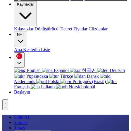
Kaynaklar
Kılavuzlar
Dönüştürücü
Ticaret
Fiyatlar
Cüzdanlar
NFT
Ana
Keşfedin
Liste
English
Español
한국어
Deutsch
Українська
Türkçe
Dansk
Nederlands
Polski
Português (Brasil)
Français
Italiano
Norsk bokmål
Başlayın
Satın Al
Satmak
Takas