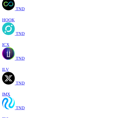
TND
HOOK
TND
ICX
TND
ILV
TND
IMX
TND