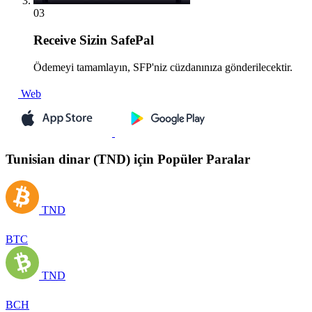
03
Receive
Sizin SafePal
Ödemeyi tamamlayın, SFP'niz cüzdanınıza gönderilecektir.
Web
Tunisian dinar (TND) için Popüler Paralar
TND
BTC
TND
BCH