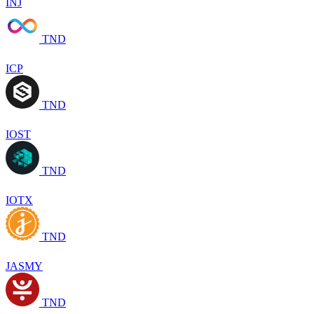
INJ
TND
ICP
TND
IOST
TND
IOTX
TND
JASMY
TND