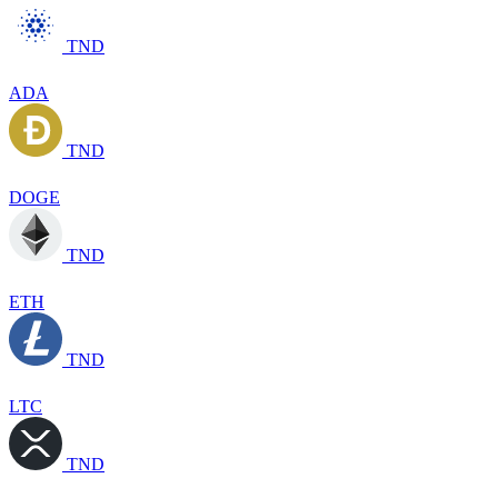
TND
ADA
TND
DOGE
TND
ETH
TND
LTC
TND